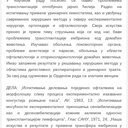
У научном раду посебно се бавио проблемима
трансплантације оплођених јајних ћелија. Радио на
испитивању примене уринарних хемостатика, као и увођењу
савремених хируршких метода у оквиру експерименталне
хирургије, ортопедије и офталмологије. Своја искуства
пренео је првом тиму стручњака који се код нас бави
проблемима трансплантације ембриона код домаћих
животиња. Изучавао обољења локомоторних органа,
проблеме анестезије и наркозе, обољења у области
офталмологије и оториноларингологије домаћих животиња.
Имао запажене резултате у решавању хируршких метода у
областима дигестивног, респираторног и уринарног тракта.
За свој рад одликован је Oрденом рада са златним венцем.
ДЕЛА: „Испитивање деловања појединих офталмика на
морфолошку слику процеса експериментално изазваних
конгустија рожњаче паса",
AV
, 1963, 13; „Испитивање
могућности експерименталног преношења сензибилизације
као и десензибилизације кожним калемом односно
трансплантацијом лимфоцита",
Глас САНУ
, 1971, 24; „Наша
искуства и резултати у примени трансфера ембриона у