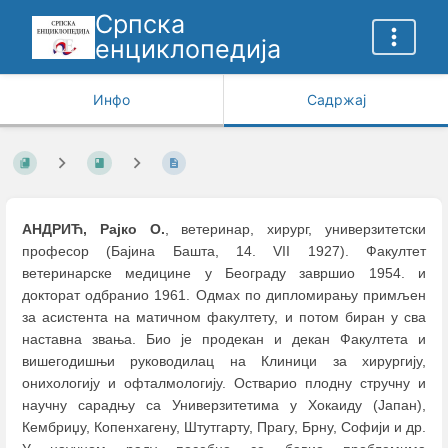
Српска
енциклопедија
Инфо
Садржај
АНДРИЋ, Рајко О.
, ветеринар, хирург, универзитетски
професор (Бајина Башта, 14. VII 1927). Факултет
ветеринарске медицине у Београду завршио 1954. и
докторат одбранио 1961. Одмах по дипломирању примљен
за асистента на матичном факултету, и потом биран у сва
наставна звања. Био је продекан и декан Факултета и
вишегодишњи руководилац на Клиници за хирургију,
онихологију и офталмологију. Остварио плодну стручну и
научну сарадњу са Универзитетима у Хокаиду (Јапан),
Кембриџу, Копенхагену, Штутгарту, Прагу, Брну, Софији и др.