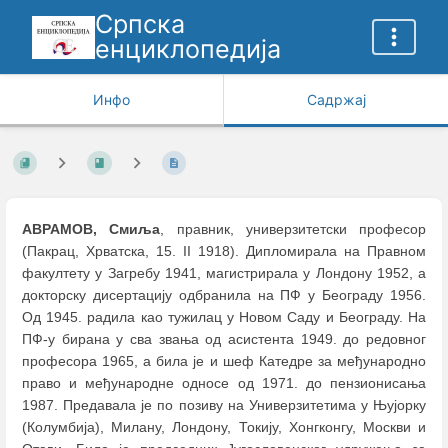
Српска
енциклопедија
Инфо
Садржај
АВРАМОВ, Смиља
, правник, универзитетски професор
(Пакрац, Хрватска, 15. II 1918). Дипломирала на Правном
факултету у Загребу 1941, магистрирала у Лондону 1952, а
докторску дисертацију одбранила на ПФ у Београду 1956.
Од 1945. радила као тужилац у Новом Саду и Београду. На
ПФ-у бирана у сва звања од асистента 1949. до редовног
професора 1965, а била је и шеф Катедре за међународно
право и међународне односе од 1971. до пензионисања
1987. Предавала је по позиву на Универзитетима у Њујорку
(Колумбија), Милану, Лондону, Токију, Хонгконгу, Москви и