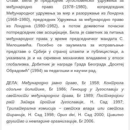
Отави. Била је председник Југословенског удружења за
међународно право (1978−1980), копредседник
Међународног удружења за мир и разоружање из Лондона
(1968
1980), председник Удружења за међународно право
–
из Лондона (1980
1982), а потом доживотни почасни
–
потпредседник ове асоцијације. Била је саветник за питања
међународног права у време председничког мандата С.
Милошевића. Посебно се заузимала за исправљање
представе о Србији у страној штампи и публицистици, а
указивала је и на скривене механизме владавине у епоси
глобализма. Добитник је награде Града Београда „Доситеј
Обрадовић" (1994) за педагошки и научни рад.
ДЕЛА:
Међународно јавно право
, Бг 1958;
Контрола
спољне политике
, Бг 1986;
Геноцид у Југославији у
светлости међународног права
, Бг 1989;
Постхеројски
рат Запада против Југославије
, Н. Сад 1997;
Трилатерална комисија
светска влада или светска
–
тиранија
, Н. Сад 1998;
Оpus dei
, Н. Сад 2000;
Цивилно
друштво и невладине организације
, Бг 2006.