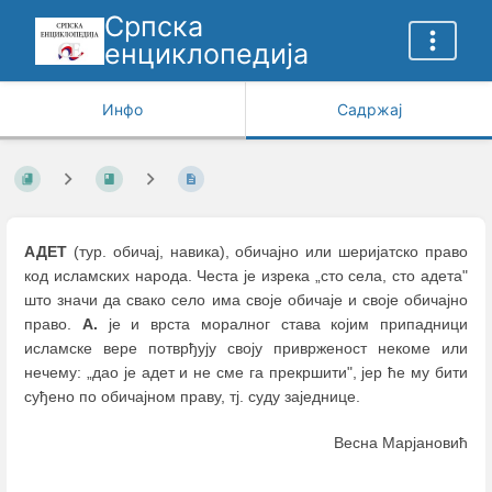
Српска
енциклопедија
Инфо
Садржај
АДЕТ
(тур. обичај, навика), обичајно или шеријатско право
код исламских народа. Честа је изрека „сто села, сто адета"
што значи да свако село има своје обичаје и своје обичајно
право.
А.
је и врста моралног става којим припадници
исламске вере потврђују своју приврженост некоме или
нечему: „дао је адет и не сме га прекршити", јер ће му бити
суђено по обичајном праву, тј. суду заједнице.
Весна Марјановић