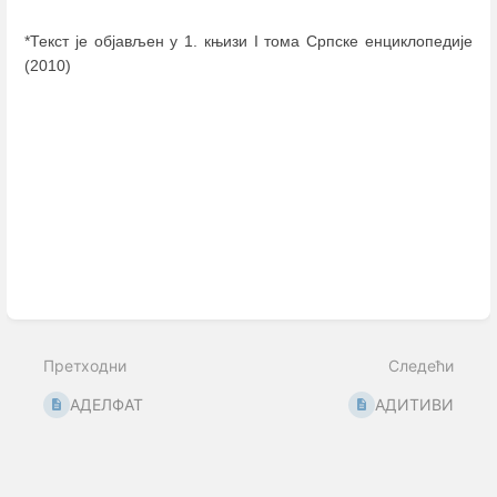
*Текст је објављен у 1. књизи I тома Српске енциклопедије
(2010)
Enter
section
select
mode
Претходни
Следећи
АДЕЛФАТ
АДИТИВИ