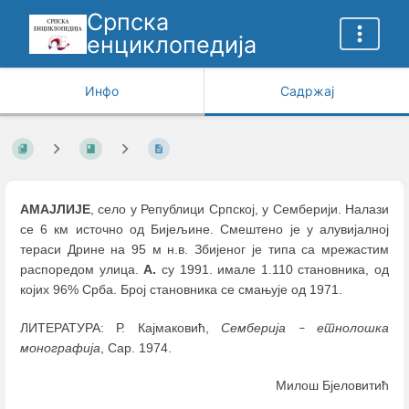
Српска
енциклопедија
Инфо
Садржај
АМАЈЛИЈЕ
, село у Републици Српској, у Семберији. Налази
се 6 км источно од Бијељине. Смештено је у алувијалној
тераси Дрине на 95 м н.в. Збијеног је типа са мрежастим
распоредом улица.
А.
су 1991. имале 1.110 становника, од
којих 96% Срба. Број становника се смањује од 1971.
ЛИТЕРАТУРА: Р. Кајмаковић,
Семберија
етнолошка
–
монографија
, Сар. 1974.
Милош Бјеловитић