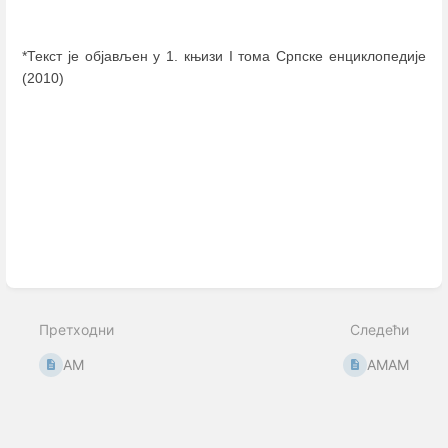
*Текст је објављен у 1. књизи I тома Српске енциклопедије
(2010)
Enter
section
select
mode
Претходни
Следећи
АМ
АМАМ