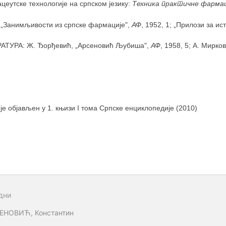
еутске технологије на српском језику:
Техника практичне фармац
 „Занимљивости из српске фармације",
АФ
, 1952, 1; „Прилози за и
АТУРА: Ж. Ђорђевић, „Арсеновић Љубиша",
АФ
, 1958, 5; А. Мирк
 је објављен у 1. књизи I тома Српске енциклопедије (2010)
дни
ЕНОВИЋ, Константин