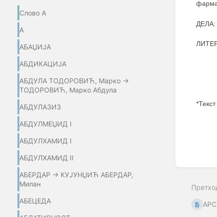
фармац
Слово А
ДЕЛА:
А
ЛИТЕР
АБАЏИЈA
АБДИКАЦИЈА
АБДУЛА ТОДОРОВИЋ, Марко →
ТОДОРОВИЋ, Марко Абдула
*Текст
АБДУЛАЗИЗ
Enter
АБДУЛМЕЏИД I
section
select
АБДУЛХАМИД I
mode
АБДУЛХАМИД II
АБЕРДАР → КУЈУНЏИЋ АБЕРДАР,
Милан
Претхо
АБЕЦЕДА
АРС