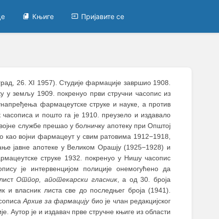
це
Књиге
Пријавите се
град, 26. XI 1957). Студије фармације завршио 1908.
тку у земљу 1909. покренуо први стручни часопис из
унапређења фармацеутске струке и науке, а против
к часописа и пошто га је 1910. преузело и издавало
 војне службе прешао у болничку апотеку при Општој
ао као војни фармацеут у свим ратовима 1912−1918,
рање јавне апотеке у Великом Орашју (1925−1928) и
рмацеутске струке 1932. покренуо у Нишу часопис
сопису је интервенцијом полиције онемогућено да
 лист
Отпор, апотекарски гласник
, а од 30. броја
ик и власник листа све до последњег броја (1941).
асописа
Архив за фармацију
био је члан редакцијског
е. Аутор је и издавач прве стручне књиге из области