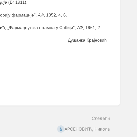
ије
(Бг 1911).
сторију фармације",
АФ
, 1952, 4, 6.
овић, „Фармацеутска штампа у Србији",
АФ
, 1961, 2.
Душанка Крајновић
Следећи
АРСЕНОВИЋ, Никола