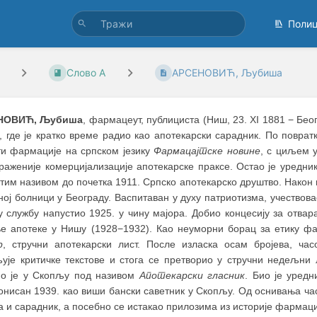
Поли
Слово А
АРСЕНОВИЋ, Љубиша
НОВИЋ, Љубиша
, фармацеут, публициста (Ниш, 23. XI 1881 − Бео
, где је кратко време радио као апотекарски сарадник. По повра
ти фармације на српском језику
Фармацајтске новине
, с циљем 
раженије комерцијализације апотекарске праксе. Остао је уредни
тим називом до почетка 1911. Српско апотекарско друштво. Након
ној болници у Београду. Васпитаван у духу патриотизма, учествов
ну службу напустио 1925. у чину мајора. Добио концесију за отва
е апотеке у Нишу (1928−1932). Као неуморни борац за етику фа
р
, стручни апотекарски лист. После изласка осам бројева, ча
љује критичке текстове и стога се претворио у стручни недељни
ио је у Скопљу под називом
Апотекарски гласник
. Био је уредн
онисан 1939. као виши бански саветник у Скопљу. Од оснивања ч
 и сарадник, а посебно се истакао прилозима из историје фармациј