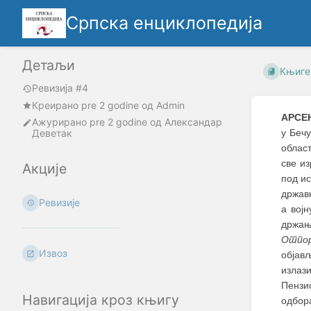
Српска енциклопедија
Детаљи
Књиге
Ревизија #4
Креирано
pre 2 godine
oд
Admin
АРСЕ
Ажурирано
pre 2 godine
од
Александар
Деветак
у Бечу
облас
све из
Акције
под ис
држав
Ревизије
а вој
држањ
Отпо
Извоз
објав
излаз
Пензи
Навигација кроз књигу
одбора