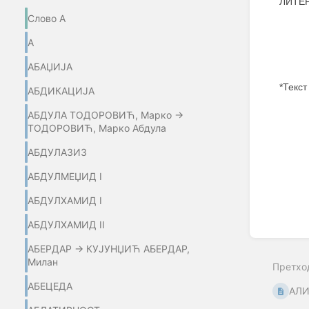
ЛИТЕР
Слово А
А
АБАЏИЈA
*Текст
АБДИКАЦИЈА
Enter
АБДУЛА ТОДОРОВИЋ, Марко →
section
ТОДОРОВИЋ, Марко Абдула
select
mode
АБДУЛАЗИЗ
АБДУЛМЕЏИД I
АБДУЛХАМИД I
АБДУЛХАМИД II
АБЕРДАР → КУЈУНЏИЋ АБЕРДАР,
Милан
Претхо
АБЕЦЕДА
АЛИ