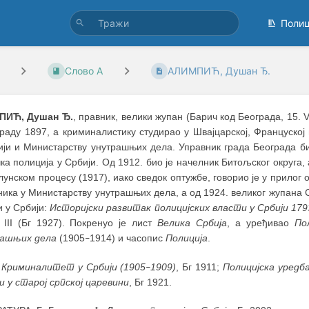
Поли
Слово А
АЛИМПИЋ, Душан Ђ.
ПИЋ, Душан Ђ.
, правник, велики жупан (Барич код Београда, 15. 
раду 1897, а криминалистику студирао у Швајцарској, Француској
ији и Министарству унутрашњих дела. Управник града Београда би
ка полиција у Србији. Од 1912. био је начелник Битољског округа, 
унском процесу (1917), иако сведок оптужбе, говорио је у прилог 
ика у Министарству унутрашњих дела, а од 1924. великог жупана С
и у Србији:
Историјски развитак полицијских власти у Србији 179
 III (Бг 1927). Покренуо је лист
Велика Србија
, а уређивао
По
ашњих дела
(1905
1914) и часопис
Полиција
.
–
:
Криминалитет у Србији (1905
1909)
, Бг 1911;
Полицијска уредб
–
и у старој српској царевини
, Бг 1921.