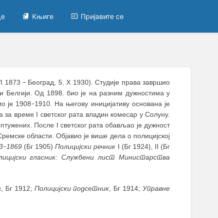
це
Књиге
Пријавите се
VI 1873
Београд, 5. X 1930). Студије права завршио
–
 и Белгији. Од 1898. био је на разним дужностима у
о је 1908
1910. На његову иницијативу основана је
–
а за време I светског рата владин комесар у Солуну.
оптужених. После I светског рата обављао је дужност
ремске области. Објавио је више дела о полицијској
3
1869
(Бг 1905)
Полицијски речник
I (Бг 1924), II (Бг
–
лицијски гласник: Службени лист Министарства
а
, Бг 1912;
Полицијски подсетник
, Бг 1914;
Управне