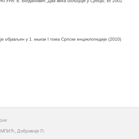
АТУРА: Б. Богдановић,
Два века полиције у Србији
, Бг 2002.
 је објављен у 1. књизи I тома Српске енциклопедије (2010)
дни
МПИЋ, Добривоје П.