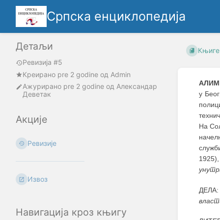
Српска енциклопедија
Детаљи
Књиге
Ревизија #5
Креирано
pre 2 godine
oд
Admin
АЛИМ
Ажурирано
pre 2 godine
од
Александар
Деветак
у Беог
полиц
технич
Акције
На Сол
начелн
Ревизије
служб
1925),
унутр
Извоз
ДЕЛА
власт
Навигација кроз књигу