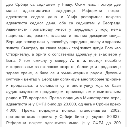
део Србије са седиштем у Нишу. Осим њих, постоје две
мање адвентистичке заједнице: Реформни покрет
адвентиста седмог дана и Унија реформног покрета
адвентиста седмог дана, обе са седиштем у Београду.
Адвентисти пропагирају живот у заједници у којој нема
националних, расних, класних и полних дискриминација.
Верници велику пажњу посвећују породици, послу и здравом
животу. Сматрају да сваки верник свој живот дугује Богу као
Створитељу, а брига о сопственом здрављу је знак вере у
Бога. У том смислу, у оквиру
А. в. з.
постоји посебно
интересовање за еколошке покрете, болнице и продавнице
здраве хране, а баве се и хуманитарним радом. Духовни
културни центар у Београду организује многобројне трибине
и предавања, а основали су и институцију која се бави
аудио-визуелном продукцијом, производњом и емитовањем
радио и ТВ програма. Према подацима Министарства вера,
адвентиста је у СФРЈ било до 20.000, од чега у Србији преко
4.000. Према подацима пописа становништва 2002.
протестантских верника у Србији било је укупно 80.837.
Реформни покрет адвентиста имао је у СФРЈ до 200