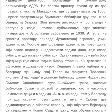
издавачку делатност, пропаганду и хуманитарну
организацију АДРА. На српски простор стигли су из два
правца: с југа, из Македоније, где су адвентизам од 1880.
ширили представници Британског библијског друштва, и са
севера, из Угарске. Због велике агилности у пропаганди и
растурању своје штампе, публиковање адвентистичке
литературе у Југославији забрањено је 1938.
А. в. з.
на
српском простору припада Југоисточној европској унији
адвентиста. Постоје две фракције адвентиста: првог дана,
који славе недељу, и адвентисти седмог дана, који славе
суботу, отуда названи суботари. Организовани су у већи број
заједница које сваке године бирају старешине и делегате на
обласном и државном нивоу. Седиште Главног одбора је у
Београду где имају свој Теолошки факултет, Теолошки
институт „Глас наде" и дописну библијску школу. Издају лист
Гласник Хришћанске адвентистичке цркве
, часопис
Библијске поуке
и
Живот и здравље
, као и часописе
намењене деци и младима.
А. в. з.
са седиштем у Београду
припада огранку првог дана и има у Србији две
административне области: северну, која обухвата Војводину
са седиштем у Новом Саду, и јужну, која обухвата остали