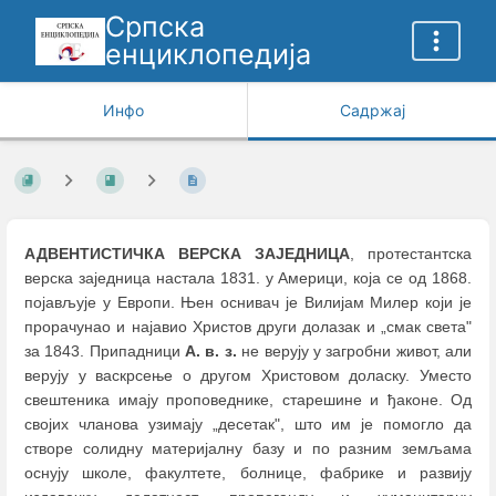
Српска
енциклопедија
Инфо
Садржај
АДВЕНТИСТИЧКА ВЕРСКА ЗАЈЕДНИЦА
, протестантска
верска заједница настала 1831. у Америци, која се од 1868.
појављује у Европи. Њен оснивач је Вилијам Милер који је
прорачунао и најавио Христов други долазак и „смак света"
за 1843. Припадници
А. в. з.
не верују у загробни живот, али
верују у васкрсење о другом Христовом доласку. Уместо
свештеника имају проповеднике, старешине и ђаконе. Од
својих чланова узимају „десетак", што им је помогло да
створе солидну материјалну базу и по разним земљама
оснују школе, факултете, болнице, фабрике и развију