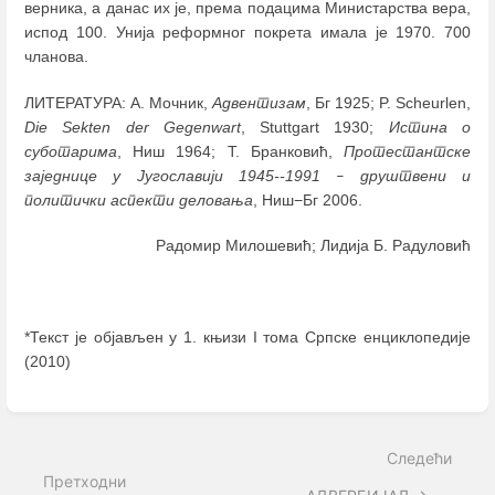
верника, а данас их је, према подацима Министарства вера,
испод 100. Унија реформног покрета имала је 1970. 700
чланова.
ЛИТЕРАТУРА: A. Мочник,
Адвентизам
, Бг 1925; P. Scheurlen,
Die Sekten der Gegenwart
, Stuttgart 1930;
Истина о
суботарима
, Ниш 1964; Т. Бранковић,
Протестантске
заједнице у Југославији 1945--1991
друштвени и
–
политички аспекти деловања
, Ниш−Бг 2006.
Радомир Милошевић; Лидија Б. Радуловић
*Текст је објављен у 1. књизи I тома Српске енциклопедије
(2010)
Enter
section
select
Следећи
mode
Претходни