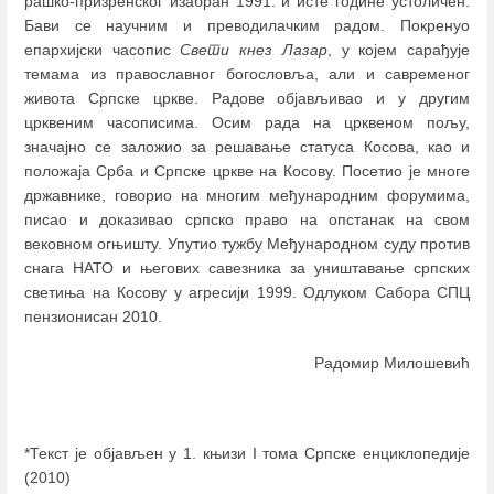
рашко-призренског изабран 1991. и исте године устоличен.
Бави се научним и преводилачким радом. Покренуо
епархијски часопис
Свети кнез Лазар
, у којем сарађује
темама из православног богословља, али и савременог
живота Српске цркве. Радове објављивао и у другим
црквеним часописима. Осим рада на црквеном пољу,
значајно се заложио за решавање статуса Косова, као и
положаја Срба и Српске цркве на Косову. Посетио је многе
државнике, говорио на многим међународним форумима,
писао и доказивао српско право на опстанак на свом
вековном огњишту. Упутио тужбу Међународном суду против
снага НАТО и његових савезника за уништавање српских
светиња на Косову у агресији 1999. Одлуком Сабора СПЦ
пензионисан 2010.
Радомир Милошевић
*Текст је објављен у 1. књизи I тома Српске енциклопедије
(2010)