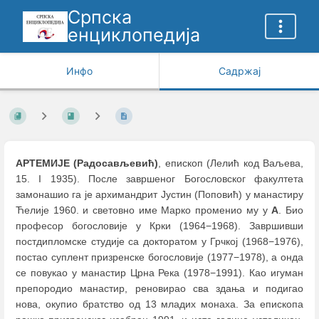
Српска
енциклопедија
Инфо
Садржај
АРТЕМИЈЕ (Радосављевић)
, епископ (Лелић код Ваљева,
15. I 1935). После завршеног Богословског факултета
замонашио га је архимандрит Јустин (Поповић) у манастиру
Ћелије 1960. и световно име Марко променио му у
А
. Био
професор богословије у Крки (1964−1968). Завршивши
постдипломске студије са докторатом у Грчкој (1968−1976),
постао суплент призренске богословије (1977−1978), а онда
се повукао у манастир Црна Река (1978−1991). Као игуман
препородио манастир, реновирао сва здања и подигао
нова, окупио братство од 13 младих монаха. За епископа