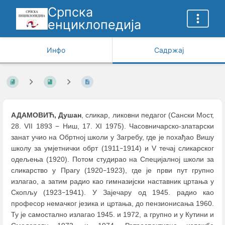
Српска
енциклопедија
Инфо
Садржај
АДАМОВИЋ, Душан
, сликар, ликовни педагог (Сански Мост,
28. VII 1893 − Ниш, 17. XI 1975). Часовничарско-златарски
занат учио на Обртној школи у Загребу, где је похађао Вишу
школу за умјетнички обрт (1911
1914) и V течај сликарског
–
одељења (1920). Потом студирао на Специјалној школи за
сликарство у Прагу (1920
1923), где је први пут групно
–
излагао, а затим радио као гимназијски наставник цртања у
Скопљу (1923
1941). У Зајечару од 1945. радио као
–
професор немачког језика и цртања, до пензионисања 1960.
Ту је самостално излагао 1945. и 1972, а групно и у Кутини и