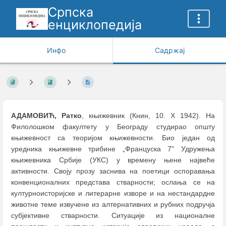
Српска
енциклопедија
Инфо
Садржај
АДАМОВИЋ, Ратко
, књижевник (Книн, 10. X 1942). На
Филолошком факултету у Београду студирао oпшту
књижевност са теоријом књижевности. Био један од
уредника књижевне трибине „Француска 7" Удружења
књижевника Србије (УКС) у времену њене највеће
активности. Своју прозу заснива на поетици оспоравања
конвенционалних представа стварности; ослања се на
културноисторијске и литерарне изворе и на нестандардне
животне теме извучене из алтернативних и рубних подручја
субјективне стварности. Ситуације из националне