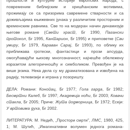
прошлости и културне историје европских народа, с
повременим библијским и хришћанским мотивима,
прожимају се са призорима савремене стварности и са
доживљајима књижевних јунака у различитим просторним и
временским равнима. Све то на модеран начин динамизује
његове романе (
Свети храст
, Бг 1990,
Пагански
протокол
, Бг 1995,
Кантарион
, Бг 1995) и приповетке (
Сви
умиру
, Бг 1979,
Караван Сарај
, Бг 1993), по облику их
приближава гротески, фантастици и прози апсурда,
омогућавајући њихову многозначност, најчешће обележену
изразитом алегоричношћу и симболиком. Превођен је на
више језика. Нека дела су му драматизована и извођена на
радију, телевизији и играна у позоришту.
ДЕЛА: Романи:
Конопац
, Бг 1977;
Гола гарда
, Бг 1982;
Бесмртни Калеб
, Бг 1997;
Академија ноћи
, Бг 2003;
Ковачи
стакла
, Бг 2005; Приче:
Жута подморница
, Бг 1972; Есеји:
У вртовима духа
, Бг 2002.
ЛИТЕРАТУРА: М. Недић, „Простори смрти",
ЛМС
, 1980, 425,
1; М. Шутић, „Имагинативни волумен једнога романа-