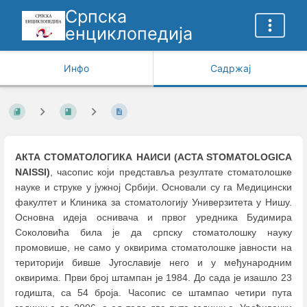
Српска
енциклопедија
Инфо
Садржај
АКТА СТОМАТОЛОГИКА НАИСИ (ACTA STOMATOLOGICA
NAISSI)
, часопис који представља резултате стоматолошке
науке и струке у јужној Србији. Основали су га Медицински
факултет и Клиника за стоматологију Универзитета у Нишу.
Основна идеја оснивача и првог уредника Будимира
Соколовића била је да српску стоматолошку науку
промовише, не само у оквирима стоматолошке јавности на
територији бивше Југославије него и у међународним
оквирима. Први број штампан је 1984. До сада је изашло 23
годишта, са 54 броја. Часопис се штампао четири пута