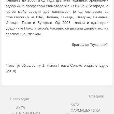
годишње до 2006, а од тада два пута годишње. Уређивачки
одбор чине професори стоматологије из Ниша и Београда, а
његов међународни део састављен је од експерата за
стоматологију из САД, Јапана, Канаде, Шведске, Немачке,
Италије, Грчке и Бугарске. Од 2003. главни и одговорни
уредник је Никола Бурић. Часопис се штампа двојезично, на
српском и енглеском.
Драгослав Ђукановић
*Текст је објављен у 1. књизи I тома Српске енциклопедије
(2010)
Enter
section
select
mode
Следећи
Претходни
АКТА
АКТА
ФАРМАЦЕУТИКА
ПАТОЛОГИКА