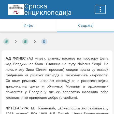
Српска
енциклопедија
Инфо
Садржај
АД ФИНЕС
(Ad Fines), античко насеље на простору Џепа
код Владичиног Хана. Станица на путу Naissus
Scupi. На
–
локалитету Зина (Зинин преслап) евидентирани су остаци
грађевина из римског периода и касноантичка некропола.
Са овим римским насељем повезују се и рановизантијска
триконхална црква у оближњој Мртвици и археолошки
локалитет у Предејану где се вероватно налазило веће
касноантичко привредно добро (praedium).
ЛИТЕРАТУРА: М. Јовановић, „Археолошка истраживања у
1968. години",
ВГл
, 1968, 4; Б. Пешић, „Црква Богородичиног