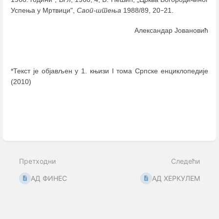
Успења у Мртвици",
Саоп-штења
1988/89, 20
21.
–
Александар Јовановић
*Текст је објављен у 1. књизи I тома Српске енциклопедије
(2010)
Enter
section
select
mode
Претходни
Следећи
АД ФИНЕС
АД ХЕРКУЛЕМ