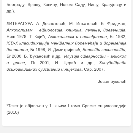
Београду, Вршцу, Ковину, Новом Саду, Нишу, Крагујевцу и
др.).
ЛИТЕРАТУРА: А. Деспотовић, М. Игњатовић, В. Фридман,
Алкохолизам
етиологија, клиника, лечење, превенција
,
–
Ниш 1978; Т. Којић,
Алкохолизам и наслеђивање
, Бг 1982;
ICD-X
класификација менталних поремећаја и поремећаја
понашања
, Бг 1998; И. Димитријевић,
Болести зависности
,
Бг 2000; Б. Ђукановић и др.,
Илузија стварности
алкохол
–
и дроге
, Пг 2001; И. Церић и др.,
Злоупотреба
психоактивних супстанци и лијекова
, Сар. 2007.
Јован Букелић
*Текст је објављен у 1. књизи I тома Српске енциклопедије
(2010)
Enter
section