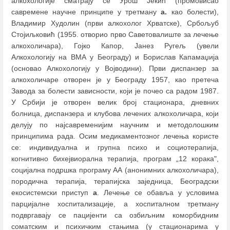
алкохологије сматрају се Урош Јекић (промовисао
савремене научне принципе у третману
а.
као болести),
Владимир Худолин (први алкохолог Хрватске), Србољуб
Стојиљковић (1955. отворио прво Саветовалиште за лечење
алкохоличара), Гојко Капор, Јанез Ругељ (увели
Алкохологију на ВМА у Београду) и Борислав Капамаџија
(основао Алкохологију у Војводини). Први диспанзер за
алкохоличаре отворен је у Београду 1957, као претеча
Завода за болести зависности, који је почео са радом 1987.
У Србији је отворен велик број стационара, дневних
болница, диспанзера и клубова лечених алкохоличара, који
делују по најсавременијим научним и методолошким
принципима рада. Осим медикаментозног лечења користе
се: индивидуална и групна психо и социотерапија,
когнитивно бихејвиорална терапија, програм „12 корака",
социјална подршка програму АА (анонимних алкохоличара),
породична терапија, терапијска заједница, Београдски
екосистемски приступ
а
. Лечење се обавља у условима
парцијалне хоспитализације, а хоспиталном третману
подвргавају се пацијенти са озбиљним коморбидним
соматским и психичким стањима (у стационарима у