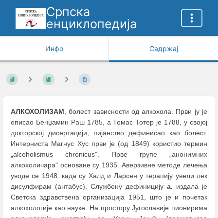
Српска
енциклопедија
Инфо
Садржај
АЛКОХОЛИЗАМ
, болест зависности од алкохола. Први ју је
описао Бенџамин Раш 1785, а Томас Тотер је 1788, у својој
докторској дисертацији, пијанство дефинисао као болест.
Интерниста Магнус Хус први је (од 1849) користио термин
„аlcoholismus chronicus". Прве групе „анонимних
алкохоличара" основане су 1935. Аверзивне методе лечења
уводе се 1948. када су Халд и Ларсен у терапију увели лек
дисулфирам (антабус). Службену дефиницију
а.
издала је
Светска здравствена организација 1951, што је и почетак
алкохологије као науке. На простору Југославије пионирима