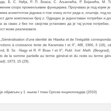
нда, Б. С. Нађа, Р. П. Боаса, С. Аљанчића, Р. Бојанића, М. 
женим споро променљивим функцијама. Проучавао је под којим је 
има асимптотски једнака n-том члану истог реда и, општије, под к
ост дати комплексни број
z
. Одредио је једноставан потребан и д
 а за свако
z
без тог својства установио да је тај услов потребан,
ост може реализовати.
„Généralisation d'une identité de Hlawka et de l'inégalité correspond
nctions à croissance lente de Karamata I et II",
МВ
, 1966, 3 (18), с
d, B. Sz. -Nagy et R. P. Boas I et II",
Publ. Inst. Math. (Beograd)
,
ts de la somme partielle au terme général et du reste ou terme gén
ad)
, 1973, 15 (29).
 је објављен у 1. књизи I тома Српске енциклопедије (2010)