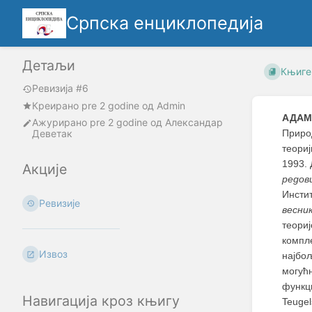
Српска енциклопедија
Детаљи
Књиге
Ревизија #6
Креирано
pre 2 godine
oд
Admin
АДАМ
Ажурирано
pre 2 godine
од
Александар
Деветак
Приро
теори
1993.
Акције
редо
Инсти
Ревизије
весни
теори
компле
Извоз
најбо
могућ
функци
Навигација кроз књигу
Teugel