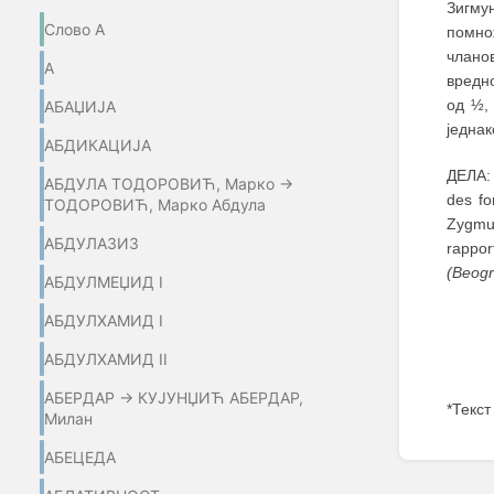
Зигму
Слово А
помно
чланов
А
вредн
од ½,
АБАЏИЈA
једнак
АБДИКАЦИЈА
ДЕЛА: 
АБДУЛА ТОДОРОВИЋ, Марко →
des fo
ТОДОРОВИЋ, Марко Абдула
Zygmun
АБДУЛАЗИЗ
rappor
(Beogr
АБДУЛМЕЏИД I
АБДУЛХАМИД I
АБДУЛХАМИД II
АБЕРДАР → КУЈУНЏИЋ АБЕРДАР,
*Текст
Милан
Enter
АБЕЦЕДА
section
select