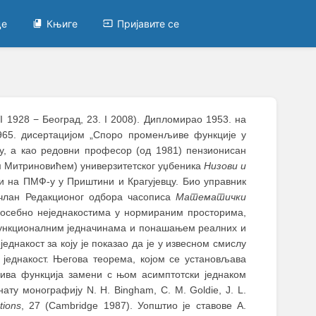
це
Књиге
Пријавите се
I 1928 − Београд, 23. I 2008). Дипломирао 1953. на
1965. дисертацијом „Споро променљиве функције у
ту, а као редовни професор (од 1981) пензионисан
м Митриновићем) универзитетског уџбеника
Низови и
и на ПМФ-у у Приштини и Крагујевцу. Био управник
 члан Редакционог одбора часописа
Математички
посебно неједнакостима у нормираним просторима,
ункционалним једначинама и понашањем реалних и
еднакост за коју је показао да је у извесном смислу
једнакост. Његова теорема, којом се установљава
ва функција замени с њом асимптотски једнаком
ату монографију N. H. Bingham, C. M. Goldie, J. L.
tions
, 27 (Cambridge 1987). Уопштио је ставове A.