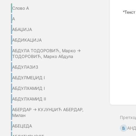
Слово А
*Текст
А
Enter
АБАЏИЈA
section
select
mode
АБДИКАЦИЈА
АБДУЛА ТОДОРОВИЋ, Марко →
ТОДОРОВИЋ, Марко Абдула
АБДУЛАЗИЗ
АБДУЛМЕЏИД I
АБДУЛХАМИД I
АБДУЛХАМИД II
АБЕРДАР → КУЈУНЏИЋ АБЕРДАР,
Милан
Претхо
АБЕЦЕДА
АНД