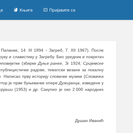
це
Књиге
Пријавите се
 Паланке, 14. III 1894
Загреб, 7. XII 1967). После
–
уку и славистику у Загребу. Био уредник и покретач
иповијетке (збирке
Дуње ранке
, Зг 1924;
Сријемске
и публицистичке радове, тематски везане за локалну
. Написао прву историју словачке музике (
Словачка
Аутор је прве буњевачке опере
Дужијанца
, изведене у
урјаши
(1953) и др. Сакупио је око 2.000 народних
Душан Иванић