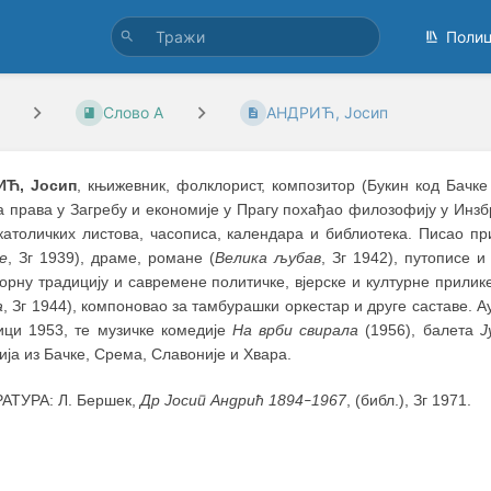
Поли
Слово А
АНДРИЋ, Јосип
ИЋ, Јосип
, књижевник, фолклорист, композитор (Букин код Бачке
а права у Загребу и економије у Прагу похађао филозофију у Инзбр
католичких листова, часописа, календара и библиотека. Писао пр
е
, Зг 1939), драме, романе (
Велика љубав
, Зг 1942), путописе 
рну традицију и савремене политичке, вјерске и културне прилике
а
, Зг 1944), компоновао за тамбурашки оркестар и друге саставе. 
ици 1953, те музичке комедије
На врби свирала
(1956), балета
Ј
ја из Бачке, Срема, Славоније и Хвара.
АТУРА: Л. Бершек,
Др Јосип Андрић 1894
1967
, (библ.), Зг 1971.
–