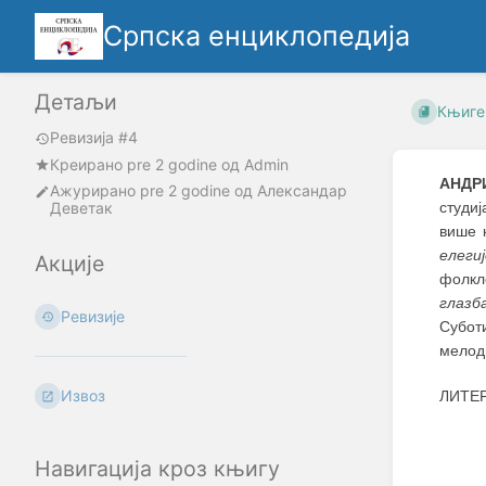
Српска енциклопедија
Детаљи
Књиге
Ревизија #4
Креирано
pre 2 godine
oд
Admin
АНДР
Ажурирано
pre 2 godine
од
Александар
Деветак
студиј
више 
елегиј
Акције
фолкло
глазб
Ревизије
Субот
мелоди
Извоз
ЛИТЕР
Навигација кроз књигу