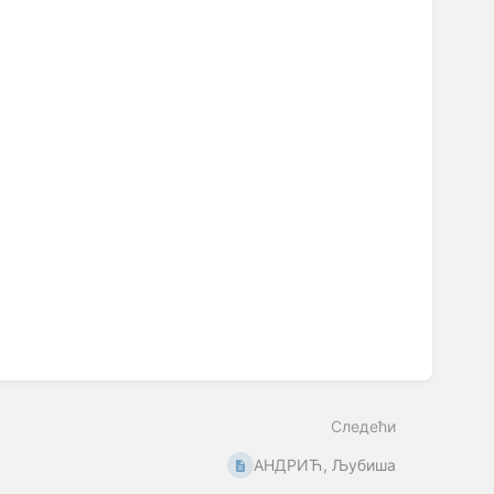
Следећи
АНДРИЋ, Љубиша