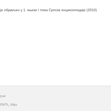
 је објављен у 1. књизи I тома Српске енциклопедије (2010)
дни
РИЋ, Иво