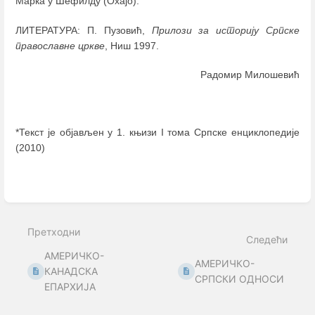
Марка у Шефилду (Охајо).
ЛИТЕРАТУРА: П. Пузовић,
Прилози за историју Српске
православне цркве
, Ниш 1997.
Радомир Милошевић
*Текст је објављен у 1. књизи I тома Српске енциклопедије
(2010)
Enter
section
select
mode
Претходни
Следећи
АМЕРИЧКО-
АМЕРИЧКО-
КАНАДСКА
СРПСКИ ОДНОСИ
ЕПАРХИЈА