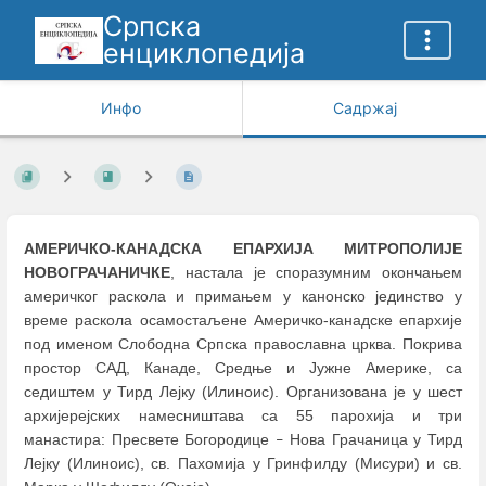
Српска
енциклопедија
Инфо
Садржај
АМЕРИЧКО-КАНАДСКА ЕПАРХИЈА МИТРОПОЛИЈЕ
НОВОГРАЧАНИЧКЕ
, настала је споразумним окончањем
америчког раскола и примањем у канонско јединство у
време раскола осамостаљене Америчко-канадске епархије
под именом Слободна Српска православна црква. Покрива
простор САД, Канаде, Средње и Јужне Америке, са
седиштем у Тирд Лејку (Илиноис). Организована је у шест
архијерејских намесништава са 55 парохија и три
манастира: Пресвете Богородице
Нова Грачаница у Тирд
–
Лејку (Илиноис), св. Пахомија у Гринфилду (Мисури) и св.