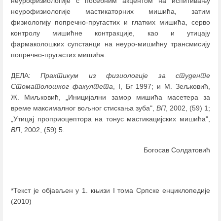
неурофизиологије с посебним акцентом на испитивању
неурофизиологије мастикаторних мишића, затим
физиологију попречно-пругастих и глатких мишића, серво
контролу мишићне контракције, као и утицају
фармаколошких супстанци на неуро-мишићну трансмисију
попречно-пругастих мишића.
ДЕЛА:
Практикум из физиологије за студенте
Стоматолошког факултета
, I, Бг 1997; и М. Зељковић,
Ж. Миљковић, „Иницијални замор мишића масетера за
време максималног вољног стискања зуба",
ВП
, 2002, (59) 1;
„Утицај проприоцептора на тонус мастикацијских мишића",
ВП
, 2002, (59) 5.
Богосав Солдатовић
*Текст је објављен у 1. књизи I тома Српске енциклопедије
(2010)