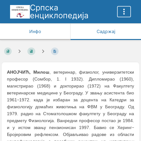
Српска
енциклопедија
Инфо
Садржај
АНОЈЧИЋ, Милош
, ветеринар, физиолог, универзитетски
професор (Сомбор, 1. I 1932). Дипломирао (1960),
магистрирао (1968) и докторирао (1972) на Факултету
ветеринарске медицине у Београду. У звању асистента био
1961
1972. када је избаран за доцента на Катедри за
–
физиологију домаћих животиња на ФВМ у Београду. Од
1979. радио на Стоматолошком факултету у Београду на
предмету Физиологија. Ванредни професор постао је 1984.
и у истом звању пензионисан 1997. Бавио се Херинг
–
Бројеровим рефлексом. Објављивао радове из области