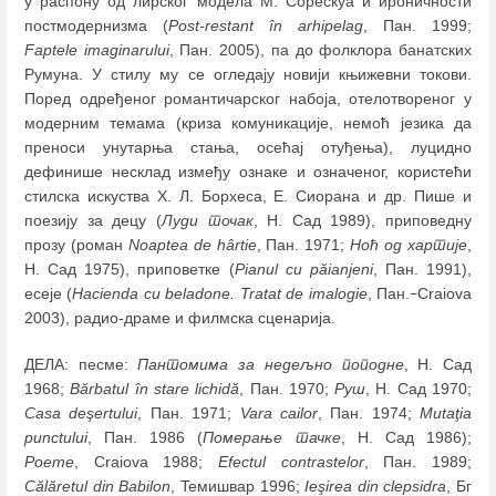
у распону од лирског модела М. Сорескуа и ироничности
постмодернизма (
Post-restant în arhipelag
, Пан. 1999;
Faptele imaginarului
, Пан. 2005), па до фолклора банатских
Румуна. У стилу му се огледају новији књижевни токови.
Поред одређеног романтичарског набоја, отелотвореног у
модерним темама (криза комуникације, немоћ језика да
преноси унутарња стања, осећај отуђења), луцидно
дефинише несклад између ознаке и означеног, користећи
стилска искуства Х. Л. Борхеса, Е. Сиорана и др. Пише и
поезију за децу (
Луди точак
, Н. Сад 1989), приповедну
прозу (роман
Noaptea de hârtie
, Пан. 1971;
Ноћ од хартије
,
Н. Сад 1975), приповетке (
Pianul cu păianjeni
, Пан. 1991),
есеје (
Hacienda cu
beladone. Tratat de imalogie
, Пан.
Craiova
–
2003), радио-драме и филмска сценарија.
ДЕЛА: песме:
Пантомима за недељно поподне
, Н. Сад
1968;
Bărbatul în stare lichidă
, Пан. 1970;
Руш
, Н. Сад 1970;
Casa deşertului
, Пан. 1971;
Vara cailor
, Пан. 1974;
Mutaţia
punctului
, Пан. 1986 (
Померање тачке
, Н. Сад 1986);
Poeme
, Craiova 1988;
Efectul contrastelor
, Пан. 1989;
Călăretul din Babilon
, Teмишвар 1996;
Ieşirea din clepsidra
, Бг