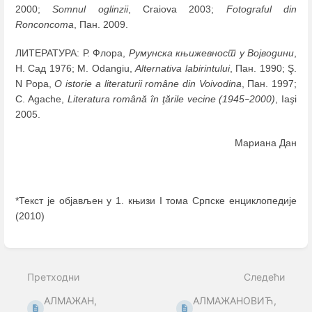
2000;
Somnul oglinzii
, Craiova 2003;
Fotograful din
Ronconcoma
, Пан. 2009.
ЛИТЕРАТУРА: Р. Флора,
Румунска књижевност у Војводини
,
Н. Сад 1976; M. Odangiu,
Alternativa
labirintului
, Пан. 1990; Ş.
N Popa,
O istorie a literaturii române din Voivodina
, Пан. 1997;
C. Agache,
Literatura română în ţările vecine (1945
2000)
, Ia
ş
i
–
2005.
Mариана Дан
*Текст је објављен у 1. књизи I тома Српске енциклопедије
(2010)
Enter
section
select
Претходни
Следећи
mode
АЛМАЖАН,
АЛМАЖАНОВИЋ,