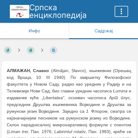
Српска
енциклопедија
Инфо
Садржај
АЛМАЖАН, Славко
(Almăjan, Slavco), књижевник (Орешац
код Вршца, 10. III 1940). По завршетку Филозофског
факултета у Новом Саду, радио као уредник у Радију и на
Телевизији Нови Сад, био главни уредник часописа
Lumina
и
издавачке куће „Libertatea", оснивач часописа
Арт плус
,
председник Друштва књижевника Војводине и Друштва за
румунски језик Војводине. Заједно са Ј. Флором, сматра се
најзначајнијим песником на румунском језику из Војводине.
Склон парадоксалној микронаративној формули с поентом
(
Liman trei
, Пан. 1976;
Labirintul rotativ
, Пан. 1983), креће се