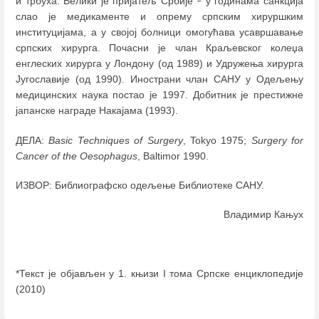
и трбуха. Велики је пријатељ Србије
у годинама санкција
–
слао је медикаменте и опрему српским хируршким
институцијама, а у својој болници омогућава усавршавање
српских хирурга. Почасни је члан Краљевског колеџа
енглеских хирурга у Лондону (од 1989) и Удружења хирурга
Југославије (од 1990). Инострани члан САНУ у Одељењу
медицинских наука постао је 1997. Добитник је престижне
јапанске награде Накајама (1993).
ДЕЛА:
Basic Techniques of Surgery
, Tokyo 1975;
Surgery for
Cancer of the Oesophagus
, Baltimor 1990.
ИЗВОР: Библиографско одељење Библиотеке САНУ.
Владимир Кањух
*Текст је објављен у 1. књизи I тома Српске енциклопедије
(2010)
Enter