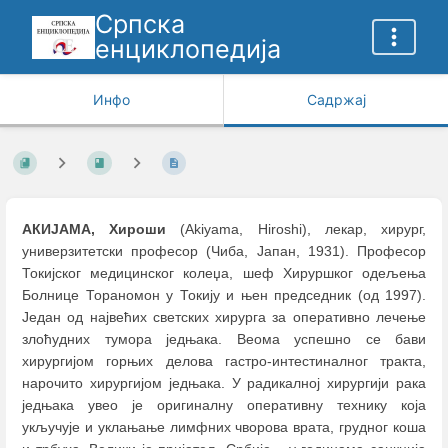
Српска
енциклопедија
Инфо
Садржај
АКИЈАМА, Хироши
(Akiyama, Hiroshi), лекар, хирург,
универзитетски професор (Чиба, Јапан, 1931). Професор
Токијског медицинског колеџа, шеф Хируршког одељења
Болнице Тораномон у Токију и њен председник (од 1997).
Један од највећих светских хирурга за оперативно лечење
злоћудних тумора једњака. Веома успешно се бави
хирургијом горњих делова гастро-интестиналног тракта,
нарочито хирургијом једњака. У радикалној хирургији рака
једњака увео је оригиналну оперативну технику која
укључује и уклањање лимфних чворова врата, грудног коша