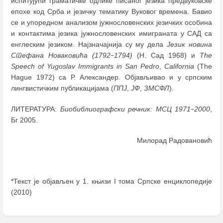
испитујући граматичке одлике писаног језика предвуковске
епохе код Срба и језичку тематику Вуковог времена. Бавио
се и упоредном анализом јужнословенских језичких особина
и контактима језика јужнословенских имиграната у САД са
енглеским језиком. Најзначајнија су му дела
Језик новина
Стефана Новаковића (1792
1794)
(Н. Сад 1968) и
The
–
Speech of Yugoslav Immigrants in San Pedro
,
California
(The
Hague 1972) са Р. Александер. Објављивао и у српским
лингвистичким публикацијама (
ППЈ
,
ЈФ
,
ЗМСФЛ
).
ЛИТЕРАТУРА:
Биобиблиографски речник: МСЦ
1971
2000
,
–
Бг 2005.
Милорад Радовановић
*Текст је објављен у 1. књизи I тома Српске енциклопедије
(2010)
Enter
section