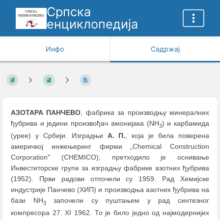
Српска
енциклопедија
Инфо
Садржај
АЗОТАРА ПАНЧЕВО
, фабрика за производњу минералних
ђубрива и једини произвођач амонијака (NH
) и карбамида
3
(урее) у Србији. Изградњи
А. П.
, која је била поверена
америчкој инжењеринг фирми „Chemical Construction
Corporation" (CHEMICO), претходило је оснивање
Инвеститорске групе за изградњу фабрике азотних ђубрива
(1952). Први радови отпочели су 1959. Рад Хемијске
индустрије Панчево (ХИП) и производња азотних ђубрива на
бази NH
започели су пуштањем у рад синтезног
3
компресора 27. XI 1962. То је било једно од најмодернијих