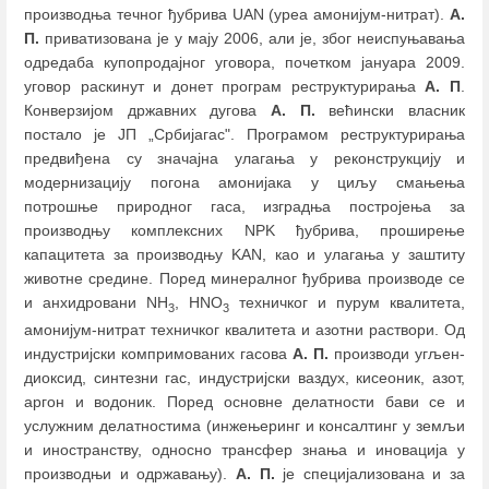
производња течног ђубрива UAN (уреа амонијум-нитрат).
A.
П.
приватизована је у мају 2006, али је, због неиспуњавања
одредаба купопродајног уговорa, почетком јануара 2009.
уговор раскинут и донет програм реструктурирања
А. П
.
Конверзијом државних дугова
А. П.
већински власник
постало је ЈП „Србијагас". Програмом реструктурирања
предвиђена су значајна улагања у реконструкцију и
модернизацију погона амонијака у циљу смањења
потрошње природног гаса, изградња постројења за
производњу комплексних NPK ђубрива, проширење
капацитета за производњу KAN, као и улагања у заштиту
животне средине. Поред минералног ђубрива производе се
и анхидровани NH
, HNO
техничког и пурум квалитета,
3
3
амонијум-нитрат техничког квалитета и азотни раствори. Од
индустријски компримованих гасова
A. П.
производи угљен-
диоксид, синтезни гас, индустријски ваздух, кисеоник, азот,
аргон и водоник. Поред основне делатности бави се и
услужним делатностима (инжењеринг и консалтинг у земљи
и иностранству, односно трансфер знања и иновација у
производњи и одржавању).
A. П.
је специјализована и за