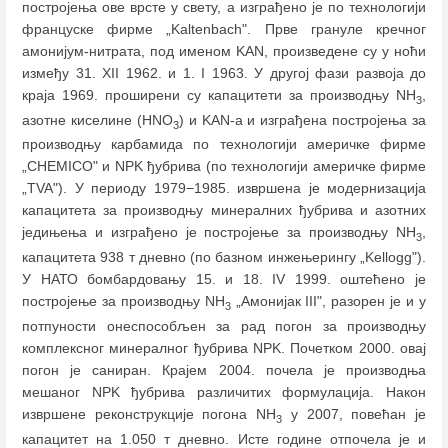
постројења ове врсте у свету, а изграђено је по технологији
француске фирме „Kaltenbach". Прве грануле кречног
амонијум-нитрата, под именом KAN, произведене су у ноћи
између 31. XII 1962. и 1. I 1963. У другој фази развоја до
краја 1969. проширени су капацитети за производњу NH
,
3
азотне киселине (HNO
) и KAN-а и изграђена постројења за
3
производњу карбамида по технологији америчке фирме
„CHEMICO" и NPK ђубрива (по технологији америчке фирме
„TVA"). У периоду 1979−1985. извршена је модернизација
капацитета за производњу минералних ђубрива и азотних
једињења и изграђено је постројење за производњу NH
,
3
капацитета 938 т дневно (по базном инжењерингу „Kellogg").
У НАТО бомбардовању 15. и 18. IV 1999. оштећено је
постројење за производњу NH
„Амонијак III", разорен је и у
3
потпуности онеспособљен за рад погон за производњу
комплексног минералног ђубрива NPK. Почетком 2000. овај
погон је саниран. Крајем 2004. почела је производња
мешаног NPK ђубрива различитих формулација. Након
извршене реконструкције погона NH
у 2007, повећан је
3
капацитет на 1.050 т дневно. Исте године отпочела је и