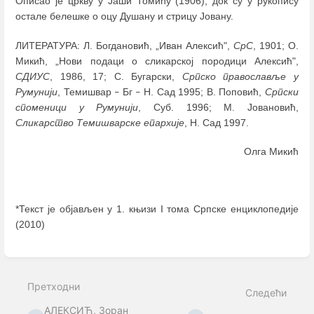
Описао је цркву у Јаши Томићу (1906), док су у рукопису
остале белешке о оцу Душану и стрицу Јовану.
ЛИТЕРАТУРА: Л. Богдановић, „Иван Алексић",
СрС
, 1901; О.
Микић, „Нови подаци о сликарској породици Алексић",
СДИУС
, 1986, 17; С. Бугарски,
Српско православље у
Румунији
, Темишвар
Бг
Н. Сад 1995; В. Поповић,
Српски
–
–
споменици у Румунији
, Суб. 1996; М. Јовановић,
Сликарство Темишварске епархије
, Н. Сад 1997.
Олга Микић
*Текст је објављен у 1. књизи I тома Српске енциклопедије
(2010)
Enter
section
select
Претходни
mode
Следећи
АЛЕКСИЋ, Зоран