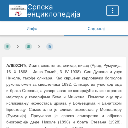
Српска
енциклопедија
Инфо
Садржај
АЛЕКСИЋ, Иван
, свештеник, сликар, писац (Арад, Румунија,
16. X 1868
Јаша Томић, 3. IV 1938). Син Душана и унук
–
Николе, такође сликара. Као свршени карловачки богослов
рукоположен за свештеника 1892. Сликарство учио код оца
и брата Стевана, а усавршавао се копирајући слике страних
мајстора у галеријама Беча и Минхена. Помогао оцу при
исликавању иконостаса цркава у Бољевцима и Банатском
Брестовцу. Самостално је сликао иконостас у Моноштору
(Румунија). Проучавао је српско сликарство и објавио
биографије деде Николе (1896) и брата Стевана (1928).