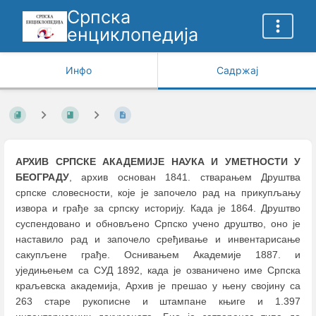
Српска
енциклопедија
Инфо
Садржај
АРХИВ СРПСКЕ АКАДЕМИЈЕ НАУКА И УМЕТНОСТИ У
БЕОГРАДУ
, архив основан 1841. стварањем Друштва
српске словесности, које је започело рад на прикупљању
извора и грађе за српску историју. Када је 1864. Друштво
суспендовано и обновљено Српско учено друштво, оно је
наставило рад и започело сређивање и инвентарисање
сакупљене грађе. Оснивањем Академије 1887. и
уједињењем са СУД 1892, када је озваничено име Српска
краљевска академија, Архив је прешао у њену својину са
263 старе рукописне и штампане књиге и 1.397