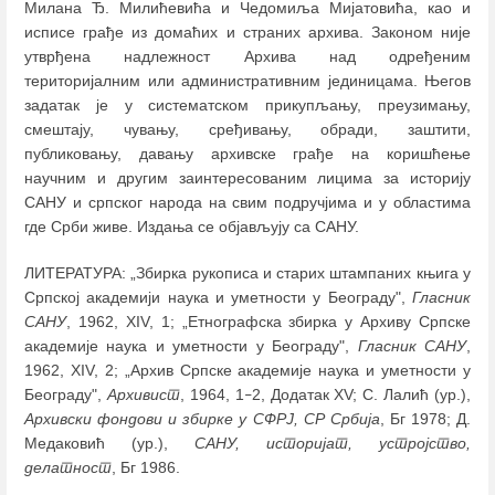
Милана Ђ. Милићевића и Чедомиља Мијатовића, као и
исписе грађе из домаћих и страних архива. Законом није
утврђена надлежност Архива над одређеним
територијалним или административним јединицама. Његов
задатак је у систематском прикупљању, преузимању,
смештају, чувању, сређивању, обради, заштити,
публиковању, давању архивске грађе на коришћење
научним и другим заинтересованим лицима за историју
САНУ и српског народа на свим подручјима и у областима
где Срби живе. Издања се објављују са САНУ.
ЛИТЕРАТУРА: „Збирка рукописа и старих штампаних књига у
Српској академији наука и уметности у Београду",
Гласник
САНУ
, 1962, XIV, 1; „Етнографска збирка у Архиву Српске
академије наука и уметности у Београду",
Гласник САНУ
,
1962, XIV, 2; „Архив Српске академије наука и уметности у
Београду",
Архивист
, 1964, 1
2, Додатак XV; С. Лалић (ур.),
–
Архивски фондови и збирке у СФРЈ, СР Србија
, Бг 1978; Д.
Медаковић (ур.),
САНУ, историјат, устројство,
делатност
, Бг 1986.