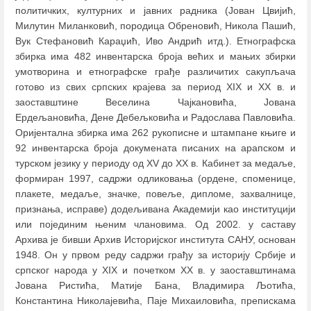
политичких, културних и јавних радника (Јован Цвијић,
Милутин Миланковић, породица Обреновић, Никола Пашић,
Вук Стефановић Караџић, Иво Андрић итд.). Етнографска
збирка има 482 инвентарска броја већих и мањих збирки
умотворина и етнографске грађе различитих сакупљача
готово из свих српских крајева за период XIX и XX в. и
заоставштине Веселина Чајкановића, Јована
Ердељановића, Дене Дебељковића и Радослава Павловића.
Оријентална збирка има 262 рукописне и штампане књиге и
92 инвентарска броја докумената писаних на арапском и
турском језику у периоду од XV до XX в. Кабинет за медаље,
формиран 1997, садржи одликовања (ордене, споменице,
плакете, медаље, значке, повеље, дипломе, захвалнице,
признања, исправе) додељивана Академији као институцији
или појединим њеним члановима. Од 2002. у саставу
Архива је бивши Архив Историјског института САНУ, основан
1948. Он у првом реду садржи грађу за историју Србије и
српског народа у XIX и почетком XX в. у заоставштинама
Јована Ристића, Матије Бана, Владимира Љотића,
Константина Николајевића, Паје Михаиловића, препискама