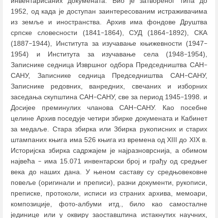
инвентарисаних докумената. Био је затвореног типа до
1952, од када је доступан заинтересованим истраживачима
из земље и иностранства. Архив има фондове Друштва
српске словесности (1841
1864), СУД (1864
1892), СКА
–
–
(1887
1944), Института за изучавање књижевности (1947
–
–
1954) и Института за изучавање села (1948
1954),
–
Записнике седница Извршног одбора Председништва САН
–
САНУ, Записнике седница Председништва САН
САНУ,
–
Записнике редовних, ванредних, свечаних и изборних
заседања скупштина САН
САНУ, све за период 1945
1998. и
–
–
Досијее преминулих чланова САН
САНУ. Као посебне
–
целине Архив поседује четири збирке докумената и Кабинет
за медаље. Стара збирка или Збирка рукописних и старих
штампаних књига има 526 књига из времена од XIII до XIX в.
Историјска збирка садржајем је најразноврснија, а обимом
највећа
има 15.071 инвентарски број и грађу од средњег
–
века до наших дана. У њеном саставу су средњовековне
повеље (оригинали и преписи), разни документи, рукописи,
преписке, протоколи, исписи из страних архива, мемоари,
композиције, фото-албуми итд., било као самосталне
јединице или у оквиру заоставштина истакнутих научних,