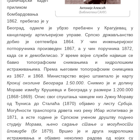
граничарски кадет
приликом
бомбардовања
1862. пребегао је у
Београд, одакле је убрзо пребачен у Крагујевац у
канцеларију артиљеријске управе. Српско држављанство
добио је септембра 1864. У чин инжењеријског
потпоручника произведен 1867, а у чин поручника 1872,
када се и демобилисао. У време војне службе највише се
бавио топографским снимањима и хидролошким
истраживањима. Према његовим топографским снимцима
из 1867. и 1868. Министарство војно штампало је карту
Крокиј околине Београда 1:50.000
. Снимио је и долину
Мораве између Крушевца и Београда у размери 1:200.000
(1868
1869). Опис свог спуштања чамцем низ Јужну Мораву
–
од Ђуниса до Сталаћа (1870) објавио у листу
Србија
.
Могућности транспорта дрвета низ реку Ибар испитивао је
1871, а исте године је Српском ученом друштву поднео
студију
Морава, њено садање стање и могућности
пловидбе
(Бг 1879). Вршио је и друга хидролошка
истраживања и објавио неколико радова од којих су