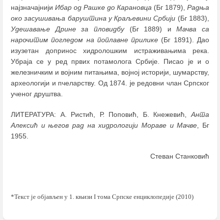
најзначајнији
Ибар од Рашке до Карановца
(Бг 1879),
Радња
око засушивања баруштина у Краљевини Србији
(Бг 1883),
Удешавање Дрине за пловидбу
(Бг 1889) и
Мачва са
нарочитим погледом на поплавне прилике
(Бг 1891). Дао
изузетан допринос хидролошким истраживањима река.
Убраја се у ред првих потамолога Србије. Писао је и о
железничким и војним питањима, војној историји, шумарству,
археологији и пчеларству. Од 1874. је редовни члан Српског
ученог друштва.
ЛИТЕРАТУРА: А. Ристић, Р. Поповић, Б. Кнежевић,
Анта
Алексић и његов рад на хидрологији Мораве и Мачве
, Бг
1955.
Стеван Станковић
*
Текст је објављен у 1. књизи
I
тома Српске енциклопедије (2010)
Enter