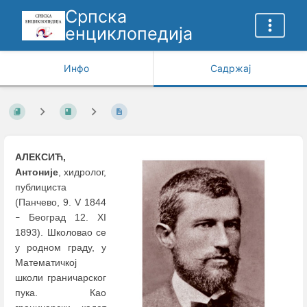
Српска
енциклопедија
Инфо
Садржај
АЛЕКСИЋ,
Антоније
, хидролог,
публициста
(Панчево, 9. V 1844
Београд 12. XI
–
1893). Школовао се
у родном граду, у
Математичкој
школи граничарског
пука. Као