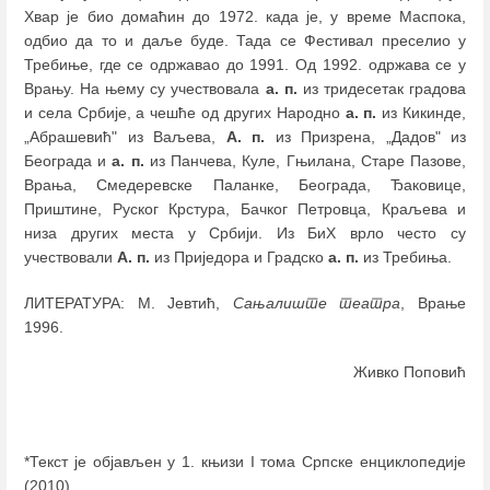
Хвар је био домаћин до 1972. када је, у време Маспока,
одбио да то и даље буде. Тада се Фестивал преселио у
Требиње, где се одржавао до 1991. Од 1992. одржава се у
Врању. На њему су учествовала
а. п.
из тридесетак градова
и села Србије, а чешће од других Народно
а. п.
из Кикинде,
„Абрашевић" из Ваљева,
А. п.
из Призрена, „Дадов" из
Београда и
а. п.
из Панчева, Куле, Гњилана, Старе Пазове,
Врања, Смедеревске Паланке, Београда, Ђаковице,
Приштине, Руског Крстура, Бачког Петровца, Краљева и
низа других места у Србији. Из БиХ врло често су
учествовали
А. п.
из Приједора и Градско
а. п.
из Требиња.
ЛИТЕРАТУРА: М. Јевтић,
Сањалиште театра
, Врање
1996.
Живко Поповић
*Текст је објављен у 1. књизи I тома Српске енциклопедије
(2010)