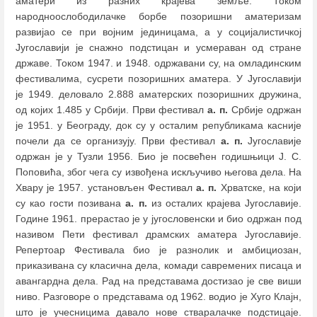
аматери из разних крајева земље. Током
народноослободилачке борбе позоришни аматеризам
развијао се при војним јединицама, а у социјалистичкој
Југославији је снажно подстицан и усмераван од стране
државе. Током 1947. и 1948. одржавани су, на омладинским
фестивалима, сусрети позоришних аматера. У Југославији
је 1949. деловало 2.888 аматерских позоришних дружина,
од којих 1.485 у Србији. Први фестивал
а. п.
Србије одржан
је 1951. у Београду, док су у осталим републикама касније
почели да се организују. Први фестивал
а. п.
Југославије
одржан је у Тузли 1956. Био је посвећен годишњици Ј. С.
Поповића, због чега су извођена искључиво његова дела. На
Хвару је 1957. установљен Фестивал
а. п.
Хрватске, на који
су као гости позивана
а. п.
из осталих крајева Југославије.
Године 1961. прерастао је у југословенски и био одржан под
називом Пети фестивал драмских аматера Југославије.
Репертоар Фестивала био је разнолик и амбициозан,
приказивана су класична дела, комади савремених писаца и
авангардна дела. Рад на представама достизао је све виши
ниво. Разговоре о представама од 1962. водио је Хуго Клајн,
што је учесницима давало нове стваралачке подстицаје.