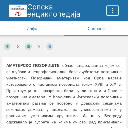
Српска
енциклопедија
Инфо
Садржај
АМАТЕРСКО ПОЗОРИШТЕ
, област стваралаштва којом се,
из љубави и непрофесионално, баве љубитељи позоришне
уметности. Позоришни аматеризам код Срба настаје
истовремено с настанком позоришта током XVIII и XIX в.
Први глумци тог позоришта били су дилетанти и ђаци
–
позоришни аматери. У Краљевини Југославији позоришни
аматеризам развија се посебно у драмским секцијама
соколских домова, у школама, на универзитетима и у
радничким уметничким друштвима.
А. п.
у Београду
одржавало је сусрете на којима су свој рад приказивали