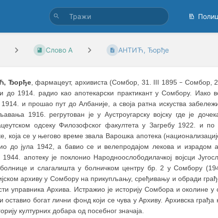
Поли
Слово А
АНТИЋ, Ђорђе
Ћ, Ђорђе
, фармацеут, архивиста (Сомбор, 31. III 1895
Сомбор, 28
–
 и до 1914. радио као апотекарски практикант у Сомбору. Иако в
 1914. и прошaо пут до Албаније, а своја ратна искуства забеле
љавања 1916. регрутован је у Аустроугарску војску где је доче
цеутском одсеку Филозофског факултета у Загребу 1922. и по 
е, која се у његово време звала Варошка апотека (национализациј
дио до јула 1942, а бавио се и велепродајом лекова и израдом 
м 1944. апотеку је поклонио Народноослободилачкој војсци Југо
 болнице и слагалишта у болничком центру бр. 2 у Сомбору (19
јском архиву у Сомбору на прикупљању, сређивању и обради грађе
сти управника Архива. Истражио је историју Сомбора и околине у 
и оставио богат лични фонд који се чува у Архиву. Архивска грађ
горију културних добара од посебног значаја.