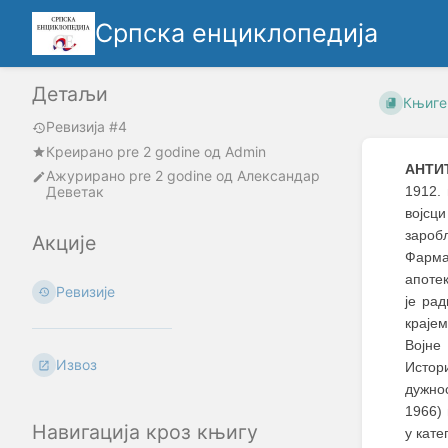
Српска енциклопедија
Детаљи
Књиге
Ревизија #4
Креирано
pre 2 godine
oд
Admin
АНТИ
Ажурирано
pre 2 godine
од
Александар
Деветак
1912.
војсци
зароб
Акције
Фарма
апотек
Ревизије
је ра
краје
Војне
Извоз
Истори
дужно
1966) 
Навигација кроз књигу
у кате