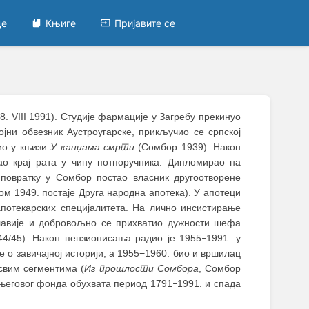
це
Књиге
Пријавите се
. VIII 1991). Студије фармације у Загребу прекинуo
ојни обвезник Аустроугарске, прикључио се српској
жио у књизи
У канџама смрти
(Сомбор 1939). Након
као крај рата у чину потпоручника. Дипломирао на
повратку у Сомбор постао власник другоотворене
ом 1949. постаје Друга народна апотека). У апотеци
апотекарских специјалитета. На лично инсистирање
славије и добровољно се прихватио дужности шефа
44/45). Након пензионисања радио је 1955
1991. у
–
 о завичајној историји, а 1955−1960. био и вршилац
свим сегментима (
Из прошлости Сомбора
, Сомбор
а његовог фонда обухвата период 1791
1991. и спада
–