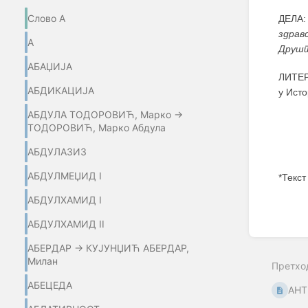
Слово А
ДЕЛА:
здрав
А
Друшт
АБАЏИЈA
ЛИТЕР
АБДИКАЦИЈА
у Ист
АБДУЛА ТОДОРОВИЋ, Марко →
ТОДОРОВИЋ, Марко Абдула
АБДУЛАЗИЗ
АБДУЛМЕЏИД I
*Текст
АБДУЛХАМИД I
Enter
section
АБДУЛХАМИД II
select
mode
АБЕРДАР → КУЈУНЏИЋ АБЕРДАР,
Милан
Претхо
АБЕЦЕДА
АНТ