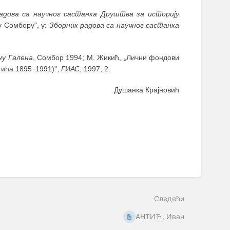
адова са научног састанка Друштва за историју
у Сомбору", у:
Зборник радова са научног састанка
ну Галена
, Сомбор 1994; М. Жикић, „Лични фондови
тића 1895
1991)",
ГИАС
, 1997, 2.
–
Душанка Крајновић
Следећи
АНТИЋ, Иван