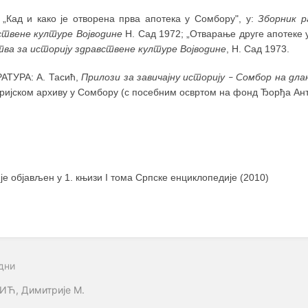
 „Кад и како је отворена прва апотека у Сомбору", у:
Зборник р
ствене културе Војводине
Н. Сад 1972; „Отварање друге апотеке 
ва за историју здравствене културе Војводине
, Н. Сад 1973.
АТУРА: А. Тасић,
Прилози за завичајну историју
Сомбор на дла
–
оријском архиву у Сомбору (с посебним освртом на фонд Ђорђа Ан
 је објављен у 1. књизи I тома Српске енциклопедије (2010)
дни
ИЋ, Димитрије М.