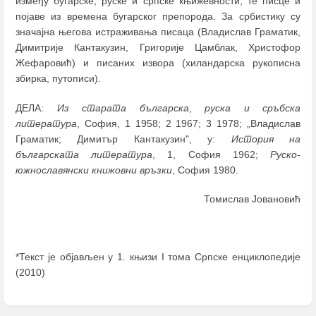
између бугарске, руске и српске књижевности, те писце и
појаве из времена бугарског препорода. За србистику су
значајна његова истраживања писаца (Владислав Граматик,
Димитрије Кантакузин, Григорије Цамблак, Христофор
Жефаровић) и писаних извора (хиландарска рукописна
збирка, путописи).
ДЕЛА:
Из старата българска
,
руска и сръбска
литература
, София, 1 1958; 2 1967; 3 1978; „Владислав
Граматик; Димитър Кантакузин", у:
История на
българската литература
, 1, София 1962;
Руско-
южнославянски книжовни връзки
, София 1980.
Томислав Јовановић
*Текст је објављен у 1. књизи I тома Српске енциклопедије
(2010)
Enter
section