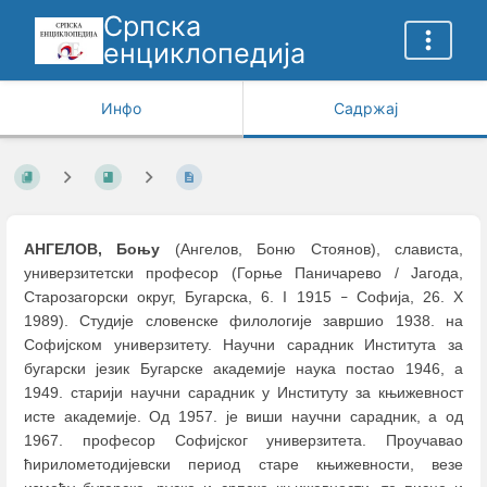
Српска
енциклопедија
Инфо
Садржај
АНГЕЛОВ, Боњу
(Ангелов, Боню Стоянов), слависта,
универзитетски професор (Горње Паничарево / Јагода,
Старозагорски округ, Бугарска, 6. I 1915
Софија, 26. X
–
1989). Студије словенске филологије завршио 1938. на
Софијском универзитету. Научни сарадник Института за
бугарски језик Бугарске академије наука постао 1946, а
1949. старији научни сарадник у Институту за књижевност
исте академије. Од 1957. је виши научни сарадник, а од
1967. професор Софијског универзитета. Проучавао
ћирилометодијевски период старе књижевности, везе