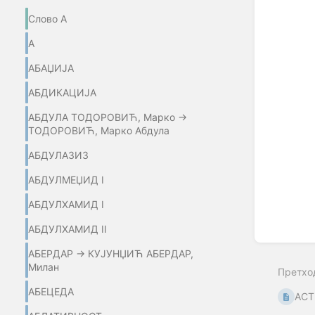
Enter
Слово А
section
select
А
mode
АБАЏИЈA
АБДИКАЦИЈА
АБДУЛА ТОДОРОВИЋ, Марко →
ТОДОРОВИЋ, Марко Абдула
АБДУЛАЗИЗ
АБДУЛМЕЏИД I
АБДУЛХАМИД I
АБДУЛХАМИД II
АБЕРДАР → КУЈУНЏИЋ АБЕРДАР,
Милан
Претхо
АБЕЦЕДА
АС