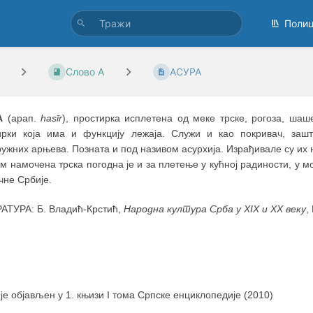
Поли
Слово А
АСУРА
А
(арап.
hasīr
), простирка исплетена од меке трске, рогоза, шаш
ирки која има и функцију лежаја. Служи и као покривач, за
ужних арњева. Позната и под називом асурхија. Израђивале су их 
ом намочена трска погодна је и за плетење у кућној радиности, у
чне Србије.
АТУРА: Б. Владић-Крстић,
Народна култура Срба у XIX и XX веку
,
 је објављен у 1. књизи I тома Српске енциклопедије (2010)