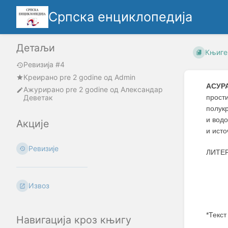
Српска енциклопедија
Детаљи
Књиге
Ревизија #4
Креирано
pre 2 godine
oд
Admin
АСУР
Ажурирано
pre 2 godine
од
Александар
Деветак
прост
полукр
и вод
Акције
и исто
Ревизије
ЛИТЕР
Извоз
*Текст
Навигација кроз књигу