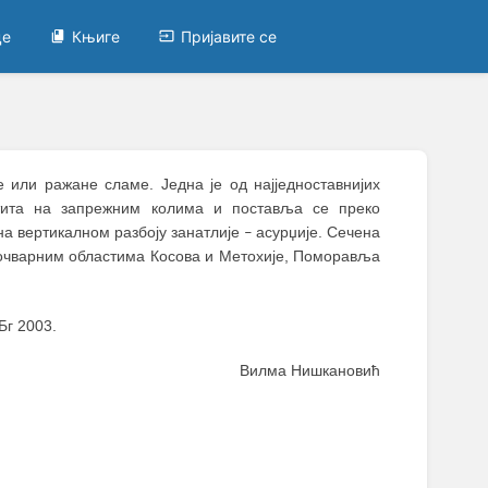
це
Књиге
Пријавите се
е или ражане сламе. Једна је од најједноставнијих
штита на запрежним колима и поставља се преко
на вертикалном разбоју занатлије
асурџије. Сечена
–
 мочварним областима Косова и Метохије, Поморавља
 Бг 2003.
Вилма Нишкановић