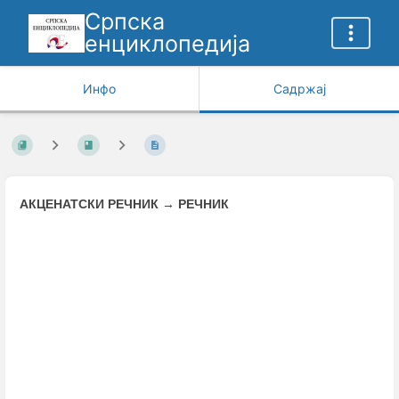
Српска
енциклопедија
Инфо
Садржај
АКЦЕНАТСКИ РЕЧНИК
→
РЕЧНИК
Enter
section
select
mode