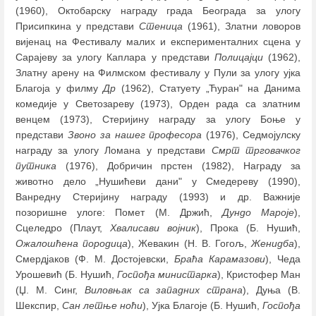
(1960), Октобарску награду града Београда за улогу
Присипкина у представи
Стеница
(1961), Златни ловоров
вијенац на Фестивалу малих и експерименталних сцена у
Сарајеву за улогу Каплара у представи
Полицајци
(1962),
Златну арену на Филмском фестивалу у Пули за улогу ујка
Благоја у филму
Др
(1962), Статуету „Ћуран" на Данима
комедије у Светозареву (1973), Орден рада са златним
венцем (1973), Стеријину награду за улогу Боње у
представи
Звоно за нашег професора
(1976), Седмојулску
награду за улогу Ломана у представи
Смрт трговачког
путника
(1976), Добричин прстен (1982), Награду за
животно дело „Нушићеви дани" у Смедереву (1990),
Ванредну Стеријину награду (1993) и др. Важније
позоришне улоге: Помет (М. Држић,
Дундо Мароје
),
Сцеледро (Плаут,
Хвалисави војник
), Прока (Б. Нушић,
Ожалошћена породица
), Жевакин (Н. В. Гогољ,
Женидба
),
Смердјаков (Ф. М. Достојевски,
Браћа Карамазови
), Чеда
Урошевић (Б. Нушић,
Госпођа министарка
), Кристофер Ман
(Џ. М. Синг,
Виловњак са западних страна
), Дуња (В.
Шекспир,
Сан летње ноћи
), Ујка Благоје (Б. Нушић,
Госпођа