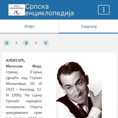
Српска
енциклопедија
Инфо
Садржај
АЛЕКСИЋ,
Милосав Мија
,
глумац (Горња
Црнућа код Горњег
Милановца, 26. IX
1923
Београд, 12.
–
III 1995). На сцену
Српског народног
позоришта Округа
крагујевачког први