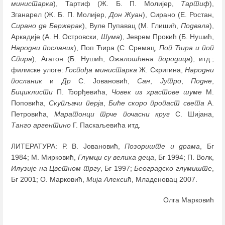
министарка
), Тартиф (Ж. Б. П. Молијер,
Тартиф
),
Зганарел (Ж. Б. П. Молијер,
Дон Жуан
), Сирано (Е. Ростан,
Сирано де Бержерак
), Вуле Пупавац (М. Глишић,
Подвала
),
Аркадије (А. Н. Островски,
Шума
), Јеврем Прокић (Б. Нушић,
Народни посланик
), Поп Ћира (С. Сремац,
Поп Ћира и поп
Спира
), Агатон (Б. Нушић,
Ожалошћена породица
), итд.;
филмске улоге:
Госпођа министарка
Ж. Скригина,
Народни
посланик
и
Др
С. Јовановић,
Сан
,
Јутро
,
Подне
,
Бициклисти
П. Ђорђевића,
Човек из храстове шуме
М.
Поповића,
Скупљачи перја
,
Биће скоро пропаст света
А.
Петровића,
Маратонци трче почасни круг
С. Шијана,
Танго аргентино
Г. Паскаљевића итд.
ЛИТЕРАТУРА: Р. В. Јовановић,
Позориште и драма
, Бг
1984; М. Мирковић,
Глумци су велика деца
, Бг 1994; П. Волк,
Илузије на Цветном тргу
, Бг 1997;
Београдско глумиште
,
Бг 2001; О. Марковић,
Мија Алексић
, Младеновац 2007.
Олга Марковић