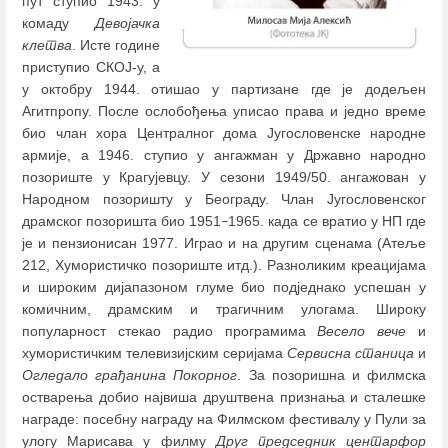
пут ступио 1943. у
комаду
Девојачка
клетва
. Исте године
приступио СКОЈ-у, а
у октобру 1944. отишао у партизане где је додељен
Агитпропу. После ослобођења уписао права и једно време
био члан хора Централног дома Југословенске народне
армије, а 1946. ступио у ангажман у Државно народно
позориште у Крагујевцу. У сезони 1949/50. ангажован у
Народном позоришту у Београду. Члан Југословенског
драмског позоришта био 1951
1965. када се вратио у НП где
–
је и пензионисан 1977. Играо и на другим сценама (Атеље
212, Хумористичко позориште итд.). Разноликим креацијама
и широким дијапазоном глуме био подједнако успешан у
комичним, драмским и трагичним улогама. Широку
популарност стекао радио програмима
Весело вече
и
хумористичким телевизијским серијама
Сервисна станица
и
Огледало грађанина Покорног
. За позоришна и филмска
остварења добио највиша друштвена признања и сталешке
награде: посебну награду на Филмском фестивалу у Пули за
улогу Марисава у филму
Друг председник центарфор