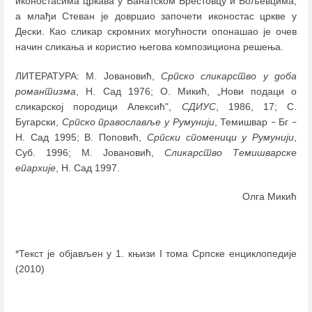
иконостасима цркава у Банатском Брестовцу и Бољевцима,
а млађи Стеван је довршио започети иконостас цркве у
Дески. Као сликар скромних могућности опонашао је очев
начин сликања и користио његова композициона решења.
ЛИТЕРАТУРА: М. Јовановић,
Српско сликарство у доба
романтизма
, Н. Сад 1976; О. Микић, „Нови подаци о
сликарској породици Алексић",
СДИУС
, 1986, 17; С.
Бугарски,
Српско православље у Румунији
, Темишвар
Бг
–
–
Н. Сад 1995; В. Поповић,
Српски споменици у Румунији
,
Суб. 1996; М. Јовановић,
Сликарство Темишварске
епархије
, Н. Сад 1997.
Олга Микић
*Текст је објављен у 1. књизи I тома Српске енциклопедије
(2010)