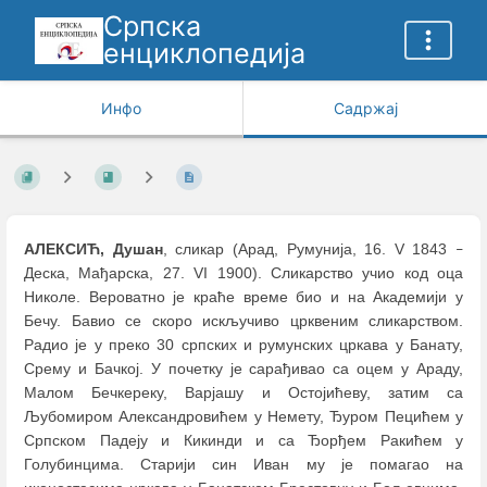
Српска
енциклопедија
Инфо
Садржај
АЛЕКСИЋ, Душан
, сликар (Арад, Румунија, 16. V 1843
–
Деска, Мађарска, 27. VI 1900). Сликарство учио код оца
Николе. Вероватно је краће време био и на Академији у
Бечу. Бавио се скоро искључиво црквеним сликарством.
Радио је у преко 30 српских и румунских цркава у Банату,
Срему и Бачкој. У почетку је сарађивао са оцем у Араду,
Мaлом Бечкереку, Варјашу и Остојићеву, затим са
Љубомиром Александровићем у Немету, Ђуром Пецићем у
Српском Падеју и Кикинди и са Ђорђем Ракићем у
Голубинцима. Старији син Иван му је помагао на