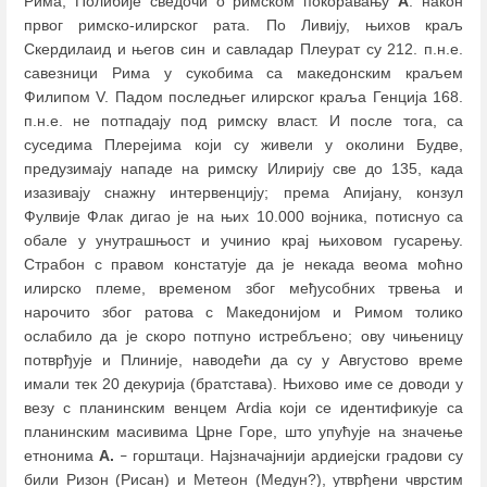
Рима; Полибије сведочи о римском покоравању
А
. након
првог римско-илирског рата. По Ливију, њихов краљ
Скердилаид и његов син и савладар Плеурат су 212. п.н.е.
савезници Рима у сукобима са македонским краљем
Филипом V. Падом последњег илирског краља Генција 168.
п.н.е. не потпадају под римску власт. И после тога, са
суседима Плерејима који су живели у околини Будве,
предузимају нападе на римску Илирију све до 135, када
изазивају снажну интервенцију; према Апијану, конзул
Фулвије Флак дигао је на њих 10.000 војника, потиснуо са
обале у унутрашњост и учинио крај њиховом гусарењу.
Страбон с правом констатује да је некада веома моћно
илирско племе, временом због међусобних трвења и
нарочито због ратова с Македонијом и Римом толико
ослабило да је скоро потпуно истребљено; ову чињеницу
потврђује и Плиније, наводећи да су у Августово време
имали тек 20 декурија (братстава). Њихово име се доводи у
везу с планинским венцем Ardia који се идентификује са
планинским масивима Црне Горе, што упућује на значење
етнонима
А.
горштаци. Најзначајнији ардиејски градови су
–
били Ризон (Рисан) и Метеон (Медун?), утврђени чврстим