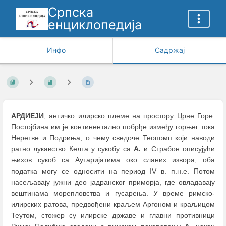
Српска
енциклопедија
Инфо
Садржај
АРДИЕЈИ
, античко илирско племе на простору Црне Горе.
Постојбина им је континентално побрђе између горњег тока
Неретве и Подриња, о чему сведоче Теопомп који наводи
ратно лукавство Келта у сукобу са
А.
и Страбон описујући
њихов сукоб са Аутаријатима око сланих извора; оба
податка могу се односити на период IV в. п.н.е. Потом
насељавају јужни део јадранског приморја, где овладавају
вештинама морепловства и гусарења. У време римско-
илирских ратова, предвођени краљем Аргоном и краљицом
Теутом, стожер су илирске државе и главни противници