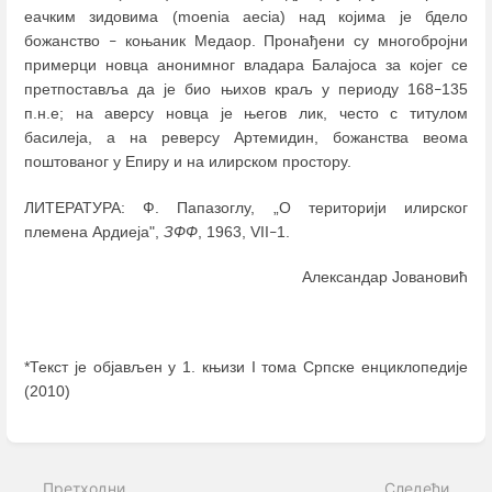
еачким зидовима (moenia aecia) над којима је бдело
божанство
коњаник Медаор. Пронађени су многобројни
–
примерци новца анонимног владара Балајоса за којег се
претпоставља да је био њихов краљ у периоду 168
135
–
п.н.е; на аверсу новца је његов лик, често с титулом
басилеја, а на реверсу Артемидин, божанства веома
поштованог у Епиру и на илирском простору.
ЛИТЕРАТУРА: Ф. Папазоглу, „О територији илирског
племена Ардиеја",
ЗФФ
, 1963, VII
1.
–
Александар Јовановић
*Текст је објављен у 1. књизи I тома Српске енциклопедије
(2010)
Enter
section
select
Претходни
Следећи
mode