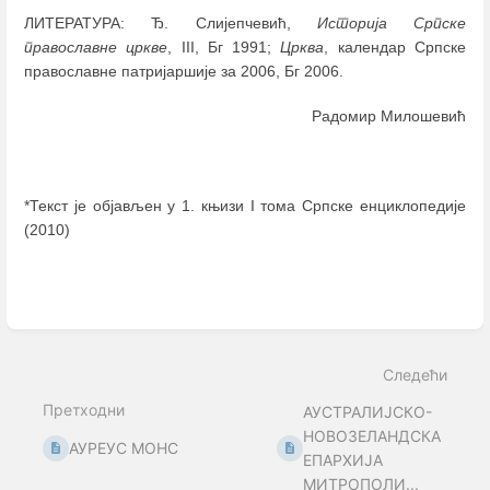
ЛИТЕРАТУРА: Ђ. Слијепчевић,
Историја Српске
православне цркве
, III, Бг 1991;
Црква
, календар Српске
православне патријаршије за 2006, Бг 2006.
Радомир Милошевић
*Текст је објављен у 1. књизи I тома Српске енциклопедије
(2010)
Enter
section
select
mode
Следећи
Претходни
АУСТРАЛИЈСКО-
НОВОЗЕЛАНДСКА
АУРЕУС МОНС
ЕПАРХИЈА
МИТРОПОЛИ...