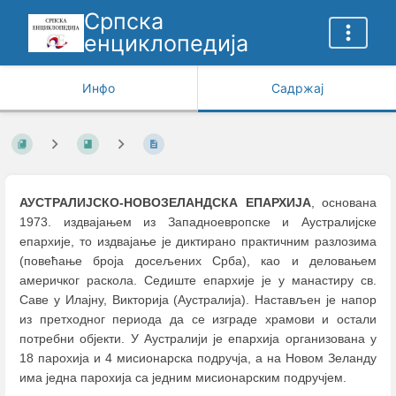
Српска
енциклопедија
Инфо
Садржај
АУСТРАЛИЈСКО-НОВОЗЕЛАНДСКА ЕПАРХИЈА
, основана
1973. издвајањем из Западноевропске и Аустралијске
епархије, то издвајање је диктирано практичним разлозима
(повећање броја досељених Срба), као и деловањем
америчког раскола. Седиште епархије је у манастиру св.
Саве у Илајну, Викторија (Аустралија). Настављен је напор
из претходног периода да се изграде храмови и остали
потребни објекти. У Аустралији је епархија организована у
18 парохија и 4 мисионарска подручја, а на Новом Зеланду
има једна парохија са једним мисионарским подручјем.