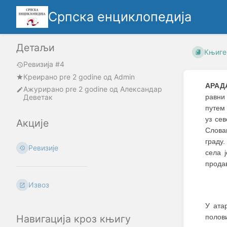
Српска енциклопедија
Детаљи
Књиге
Ревизија #4
Креирано
pre 2 godine
oд
Admin
АРАД
Ажурирано
pre 2 godine
од
Александар
Деветак
равни
путем 
уз се
Акције
Слова
граду
Ревизије
села 
прода
Извоз
У ата
полови
Навигација кроз књигу