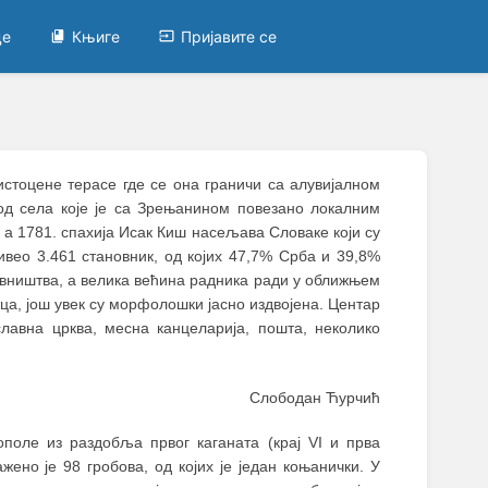
це
Књиге
Пријавите се
истоцене терасе где се она граничи са алувијалном
д села које је са Зрењанином повезано локалним
 а 1781. спахија Исак Киш насељава Словаке који су
ивео 3.461 становник, од којих 47,7% Срба и 39,8%
вништва, а велика већина радника ради у оближњем
а, још увек су морфолошки јасно издвојена. Центар
славна црква, месна канцеларија, пошта, неколико
Слободан Ћурчић
поле из раздобља првог каганата (крај VI и прва
жено је 98 гробова, од којих је један коњанички. У