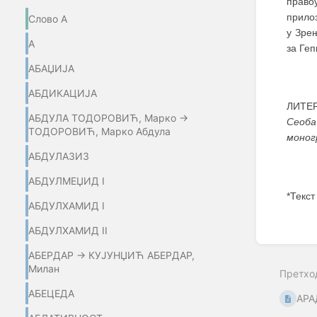
право
прилоз
Слово А
у Зре
А
за Геп
АБАЏИЈA
АБДИКАЦИЈА
ЛИТЕР
АБДУЛА ТОДОРОВИЋ, Марко →
Сеоб
ТОДОРОВИЋ, Марко Абдула
моног
АБДУЛАЗИЗ
АБДУЛМЕЏИД I
*Текст
АБДУЛХАМИД I
Enter
АБДУЛХАМИД II
section
select
АБЕРДАР → КУЈУНЏИЋ АБЕРДАР,
mode
Милан
Претхо
АБЕЦЕДА
АРА