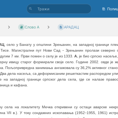
Поли
Слово А
АРАДАЦ
АЦ
, село у Банату у општини Зрењанин, на западној граници пле
 Тисе. Магистрални пут Нови Сад
Зрењанин пролази северно о
–
дугим 7 км. Први помен о селу је из 1333.
А.
је био српско насеље,
верну ивицу старог формирали своје село. Године 2002. овде је ж
ка. Пољопривредна занимања ангажовала су 36,2% активног стано
. Два дела насеља, са деформисаним решеткастим распоредом улиц
је на западној граници српског дела села, где се налазе право
вница и кафана.
ру села на локалитету Мечка откривени су остаци аварске некро
на VII в.). У току сондажних ископавања (1952
1955, 1961) истра
–