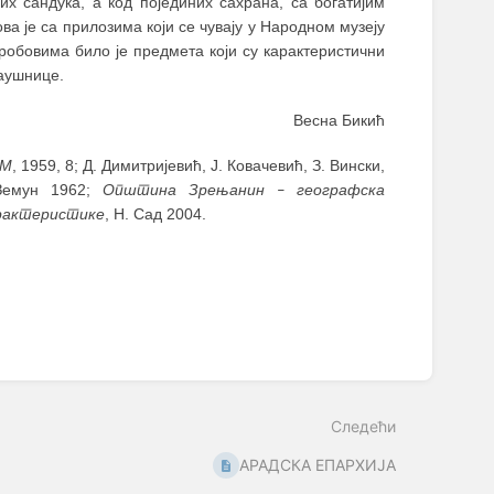
них сандука, а код појединих сахрана, са богатијим
ва је са прилозима који се чувају у Народном музеју
робовима било је предмета који су карактеристични
наушнице.
Весна Бикић
ВМ
, 1959, 8; Д. Димитријевић, Ј. Ковачевић, З. Вински,
Земун 1962;
Општина Зрењанин
географска
–
рактеристике
, Н. Сад 2004.
Следећи
АРАДСКА ЕПАРХИЈА