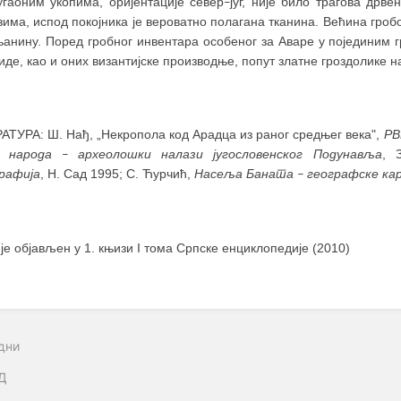
угаоним укопима, оријентације север
југ, није било трагова дрве
–
има, испод покојника је вероватно полагана тканина. Већина гробо
њанину. Поред гробног инвентара особеног за Аваре у појединим г
иде, као и оних византијске производње, попут златне гроздолике 
АТУРА: Ш. Нађ, „Некропола код Арадца из раног средњег века",
Р
а народа
археолошки налази југословенског Подунавља
, 
–
рафија
, Н. Сад 1995; С. Ћурчић,
Насеља Баната
географске ка
–
 је објављен у 1. књизи I тома Српске енциклопедије (2010)
дни
Д