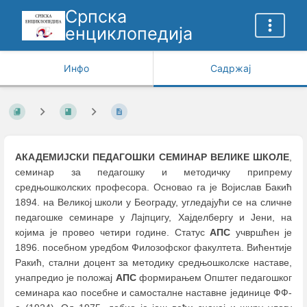
Српска
енциклопедија
Инфо
Садржај
АКАДЕМИЈСКИ ПЕДАГОШКИ СЕМИНАР ВЕЛИКЕ ШКОЛЕ
,
семинар за педагошку и методичку припрему
средњошколских професора. Основао га је Војислав Бакић
1894. на Великој школи у Београду, угледајући се на сличне
педагошке семинаре у Лајпцигу, Хајделбергу и Јени, на
којима је провео четири године. Статус
АПС
учвршћен је
1896. посебном уредбом Филозофског факултета. Вићентије
Ракић, стални доцент за методику средњошколске наставе,
унапредио је положај
АПС
формирањем Општег педагошког
семинара као посебне и самосталне наставне јединице ФФ-