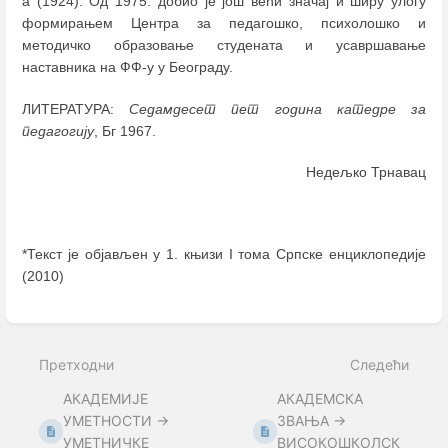
а (1924). Од 1975. добио је још већи значај и ширу улогу
формирањем Центра за педагошко, психолошко и
методичко образовање студената и усавршавање
наставника на ФФ-у у Београду.
ЛИТЕРАТУРА:
Седамдесет пет година катедре за
педагогију
, Бг 1967.
Недељко Трнавац
*Текст је објављен у 1. књизи I тома Српске енциклопедије
(2010)
Enter
section
select
Претходни
Следећи
mode
АКАДЕМИЈЕ
АКАДЕМСКА
УМЕТНОСТИ →
ЗВАЊА →
УМЕТНИЧКЕ
ВИСОКОШКОЛСК