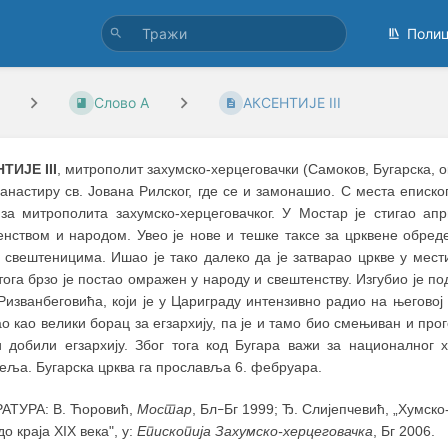
Поли
Слово А
АКСЕНТИЈЕ III
ТИЈЕ III
, митрополит захумско-херцеговачки (Самоков, Бугарска, 
анастиру св. Јована Рилског, где се и замонашио. С места еписко
 за митрополита захумско-херцеговачког. У Мостар је стигао а
енством и народом. Увео је нове и тешке таксе за црквене обред
 свештеницима. Ишао је тако далеко да је затварао цркве у мест
тога брзо је постао омражен у народу и свештенству. Изгубио је п
изванбеговића, који је у Цариграду интензивно радио на његовој
о као велики борац за eгзархију, па је и тамо био смењиван и прого
и добили егзархију. Због тога код Бугара важи за националног 
еља. Бугарска црква га прославља 6. фебруара.
АТУРА: В. Ћоровић,
Мостар
, Бл
Бг 1999; Ђ. Слијепчевић, „Хумско
–
до краја XIX века", у:
Епископија Захумско-херцеговачка
, Бг 2006.