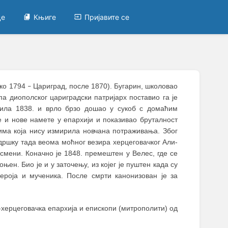
це
Књиге
Пријавите се
око 1794
Цариград, после 1870). Бугарин, школовао
–
па диополског цариградски патријарх поставио га је
прила 1838. и врло брзо дошао у сукоб с домаћим
е и нове намете у епархији и показивао бруталност
има која нису измирила новчана потраживања. Због
одршку тада веома моћног везира херцеговачког Али-
 смени. Коначно је 1848. премештен у Велес, где се
њен. Био је и у заточењу, из којег је пуштен када су
хероја и мученика. После смрти канонизован је за
-херцеговачка епархија и епископи (митрополити) од