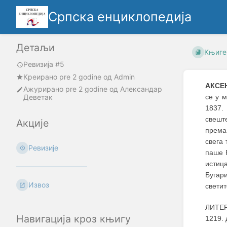
Српска енциклопедија
Детаљи
Књиге
Ревизија #5
Креирано
pre 2 godine
oд
Admin
АКСЕН
Ажурирано
pre 2 godine
од
Александар
Деветак
се у м
1837.
свешт
Акције
према
свега 
Ревизије
паше Р
истица
Бугар
Извоз
светит
ЛИТЕР
Навигација кроз књигу
1219. 