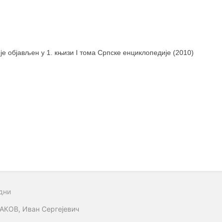
 је објављен у 1. књизи I тома Српске енциклопедије (2010)
дни
АКОВ, Иван Сергејевич