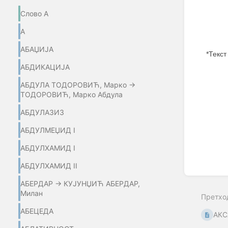
Слово А
А
АБАЏИЈA
*Текст
АБДИКАЦИЈА
Enter
section
АБДУЛА ТОДОРОВИЋ, Марко →
select
ТОДОРОВИЋ, Марко Абдула
mode
АБДУЛАЗИЗ
АБДУЛМЕЏИД I
АБДУЛХАМИД I
АБДУЛХАМИД II
АБЕРДАР → КУЈУНЏИЋ АБЕРДАР,
Милан
Претхо
АБЕЦЕДА
АКС