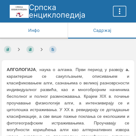
Српска
енциклопедија
Инфо
Садржај
АЛГОЛОГИЈА
, наука о алгама. Први период у развоју
а.
карактерише се сакупљањем, описивањем и
класификовањем алги, сазнањима о великој разноврсности
индивидуалног развића, као и многобројним начинима
бесполног и полног размножавања. Крајем XIX в. почиње
проучавање физиологије алги, а интензивирају се и
цитолошка истраживања. У XX в. ревидирају се дотадашње
класификације, а све више пажње поклања се еколошким и
фитогеографским истраживањима. Проучавају се
могућности коришћења алги као алтернативних извора