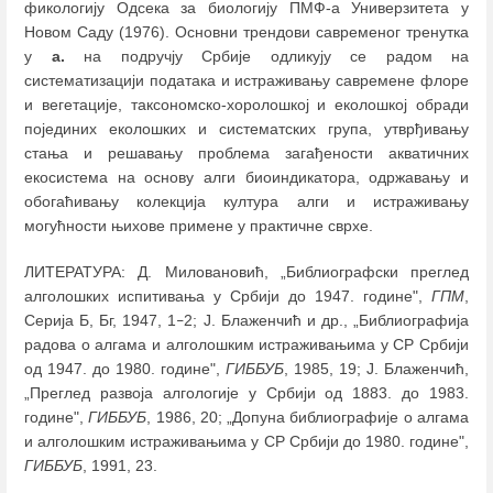
фикологију Одсека за биологију ПМФ-а Универзитета у
Новом Саду (1976). Основни трендови савременог тренутка
у
а.
на подручју Србије одликују се радом на
систематизацији података и истраживању савремене флоре
и вегетације, таксономско-хоролошкој и еколошкој обради
појединих еколошких и систематских група, утврђивању
стања и решавању проблема загађености акватичних
екосистема на основу алги биоиндикатора, одржавању и
обогаћивању колекција култура алги и истраживању
могућности њихове примене у практичне сврхе.
ЛИТЕРАТУРА: Д. Миловановић, „Библиографски преглед
алголошких испитивања у Србији до 1947. године",
ГПМ
,
Серија Б, Бг, 1947, 1
2; Ј. Блаженчић и др., „Библиографија
–
радова о алгама и алголошким истраживањима у СР Србији
од 1947. до 1980. године",
ГИББУБ
, 1985, 19; Ј. Блаженчић,
„Преглед развоја алгологије у Србији од 1883. до 1983.
године",
ГИББУБ
, 1986, 20; „Допуна библиографије о алгама
и алголошким истраживањима у СР Србији до 1980. године",
ГИББУБ
, 1991, 23.