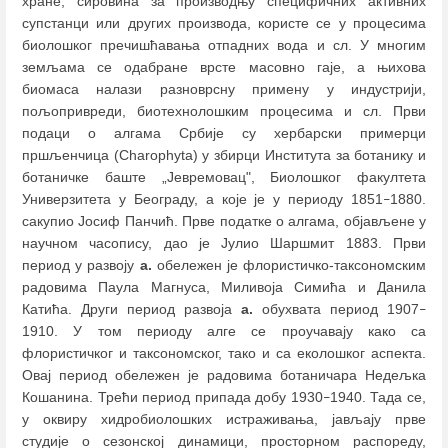
хране, сировина за производњу специфичних активних
супстанци или других производа, користе се у процесима
биолошког пречишћавања отпадних вода и сл. У многим
земљама се одабране врсте масовно гаје, а њихова
биомаса налази разноврсну примену у индустрији,
пољопривреди, биотехнолошким процесима и сл. Први
подаци о алгама Србије су хербарски примерци
пршљенчица (Charophyta) у збирци Института за ботанику и
ботаничке баште „Јевремовац", Биолошког факултета
Универзитета у Београду, а које је у периоду 1851
1880.
–
сакупио Јосиф Панчић. Прве податке о алгама, објављене у
научном часопису, дао је Јулио Шаршмит 1883. Први
период у развоју
а.
обележен је флористичко-таксономским
радовима Паула Магнуса, Миливоја Симића и Данила
Катића. Други период развоја
а.
обухвата период 1907
–
1910. У том периоду алге се проучавају како са
флористичког и таксономског, тако и са еколошког аспекта.
Овај период обележен је радовима ботаничара Недељка
Кошанина. Трећи период припада добу 1930
1940. Тада се,
–
у оквиру хидробиолошких истраживања, јављају прве
студије о сезонској динамици, просторном распореду,