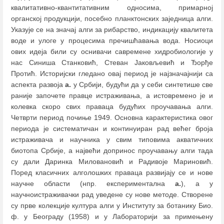
квалитативно-квантитативним односима, примарној
органској продукцији, посебно планктонских заједница алги.
Указује се на значај алги за рибарство, индикацију квалитета
воде и улоге у процесима пречишћавања вода. Носиоци
ових идеја били су оснивачи савремене хидробиологије у
нас Синиша Станковић, Стеван Јаковљевић и Ђорђе
Протић. Историјски гледано овај период је најзначајнији са
аспекта развоја
а.
у Србији, будући да у себи синтетише све
раније започете правце истраживања, а истовремено је и
колевка скоро свих праваца будућих проучавања алги.
Четврти период почиње 1949. Основна карактеристика овог
периода је систематичан и континуиран рад већег броја
истраживача и научника у свим типовима акватичних
биотопа Србије, а највећи допринос проучавању алги тада
су дали Даринка Миловановић и Радивоје Мариновић.
Поред класичних алголошких праваца развијају се и нове
научне области (нпр. експериментална
а.
), a у
научноистраживачки рад уведене су нове методе. Створене
су прве колекције култура алги у Институту за ботанику Био.
ф. у Београду (1958) и у Лабораторији за примењену