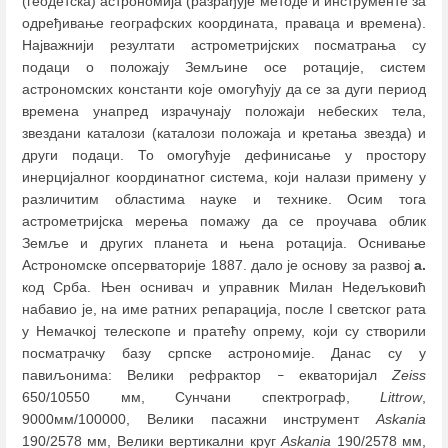
(геодетска) астрономија (разрађује методе и инструменте за
одређивање географских координата, праваца и времена).
Најважнији резултати астрометријских посматрања су
подаци о положају Земљине осе ротације, систем
астрономских константи које омогућују да се за дуги период
времена унапред израчунају положаји небеских тела,
звездани каталози (каталози положаја и кретања звезда) и
други подаци. То омогућује дефинисање у простору
инерцијалног координатног система, који налази примену у
различитим областима науке и технике. Осим тога
астрометријска мерења помажу да се проучава облик
Земље и других планета и њена ротација. Оснивање
Астрономске опсерваторије 1887. дало је основу за развој
а.
код Срба. Њен оснивач и управник Милан Недељковић
набавио је, на име ратних репарација, после I светског рата
у Немачкој телескопе и пратећу опрему, који су створили
посматрачку базу српске астрономије. Данас су у
павиљонима: Велики рефрактор
екваторијал
Zeiss
–
650/10550 мм, Сунчани спектрограф,
Littrow
,
9000мм/100000, Велики пасажни инструмент
Askania
190/2578 мм, Велики вертикални круг
Askania
190/2578 мм,