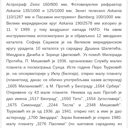
Астрограф
Zeiss
160/800 мм, Фотовизуелни рефрактор
Askania
135/1000 и 125/1000 мм, Зенит телескоп
Askania
110/1287 мм и Пасажни инструмент
Bamberg
100/1000 мм.
Велики меридијански круг
Askania
190/2578 мм изгорео је
11. V 1999. у току ваздушног напада НАТО. На овим
инструментима испосматрано је и објављено 12 звезданих
каталога. Софијa Саџаков је на Великом меридијанском
кругу урадила 10 каталога уз сарадњу Душана Шалетића,
Миодрага Дачића и Зорице Цветковић. Уз помоћ Милорада
Протића, П. Мишковић је 1936. организовао Службу малих
планета и посматрања Сунца. Исте године Перо Ђурковић
је, на опсерваторији у Иклу (Белгија), открио малу планету
(планетоид, данас се обично употребљава назив астероид)
„1605 Миланковић", а М. Протић у Београду „1564 Србија".
Откривене су 43 мале планете. Некима од њих Протић је
дао имена „1517 Београд", „1550 Тито", „1554 Југославија",
„1675 Симонида", „2244 Тесла" и „2348 Мишковић".
Ђурковић их је од 1936. до 1941. открио пет, а име је дао
астероиду „1700 Звездара". Зоран Кнежевић је открио 1980.
малу планету „3276 Паолики" (по његовом сараднику из