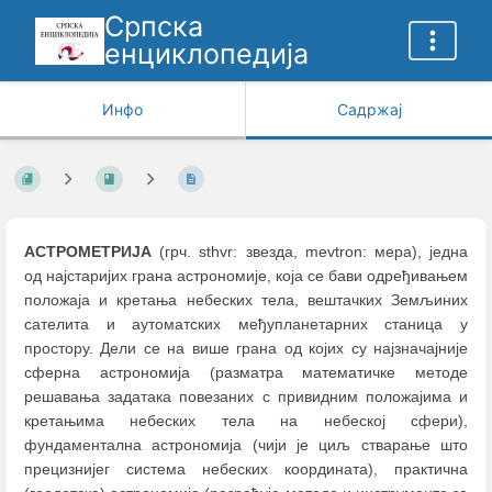
Српска
енциклопедија
Инфо
Садржај
АСТРОМЕТРИЈА
(грч. sthvr: звезда, mevtron: мера), једна
од најстаријих грана астрономије, која се бави одређивањем
положаја и кретања небеских тела, вештачких Земљиних
сателита и аутоматских међупланетарних станица у
простору. Дели се на више грана од којих су најзначајније
сферна астрономија (разматра математичке методе
решавања задатака повезаних с привидним положајима и
кретањима небеских тела на небеској сфери),
фундаментална астрономија (чији је циљ стварање што
прецизнијег система небеских координата), практична