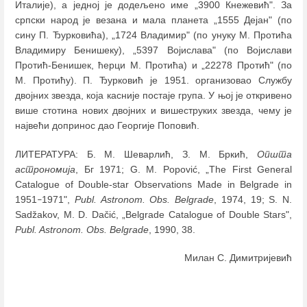
Италије), а једној је додељено име „3900 Кнежевић". За
српски народ је везана и мала планета „1555 Дејан" (по
сину П. Ђурковића), „1724 Владимир" (по унуку М. Протића
Владимиру Бенишеку), „5397 Војислава" (по Војислави
Протић-Бенишек, ћерци М. Протића) и „22278 Протић" (по
М. Протићу). П. Ђурковић је 1951. организовао Службу
двојних звезда, која касније постаје група. У њој је откривено
више стотина нових двојних и вишеструких звезда, чему је
највећи допринос дао Георгије Поповић.
ЛИТЕРАТУРА: Б. М. Шеварлић, З. М. Бркић,
Општа
астрономија
, Бг 1971; G. M. Popović, „The First General
Catalogue of Double-star Observations Made in Belgrade in
1951
1971",
Publ. Astronom. Obs. Belgrade
, 1974, 19; S. N.
–
Sadžakov, M. D. Dačić, „Belgrade Саtalogue of Double Stars",
Publ. Astronom. Obs. Belgrade
, 1990, 38.
Милан С. Димитријевић