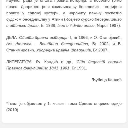
научног рада је општа правна историја, а посебно грчко
право. Допринео је и оживљавању беседничке теорије и
праксе у српској култури, а нарочиту пажњу посветио
судском беседништву у Атини (
Исејево судско беседништво
и атинско право
, Бг 1988;
Iseo e il diritto antico
, Napoli 1997).
ДЕЛА:
Општа правна историја
, I, Бг 1966; и О. Станојевић,
Ars rhetorica
Вештина беседништва
, Бг 2002; и В.
–
Станимировић,
Упоредна правна традиција
, Бг 2007.
ЛИТЕРАТУРА: Љ. Кандић и др.,
Сто педесет година
Правног факултета: 1841
1991
, Бг 1991.
–
Љубица Кандић
*Текст је објављен у 1. књизи I тома Српске енциклопедије
(2010)
Enter
section