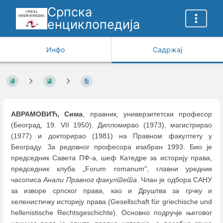
Српска
енциклопедија
Инфо
Садржај
АВРАМОВИЋ, Сима
, правник, универзитетски професор
(Београд, 19. VII 1950). Дипломирао (1973), магистрирао
(1977) и докторирао (1981) на Правном факултету у
Београду. За редовног професора изабран 1993. Био је
председник Савета ПФ-а, шеф Катедре за историју права,
председник клуба „Forum romanum", главни уредник
часописа
Анали Правног факултета
. Члан је одбора САНУ
за изворе српског права, као и Друштва за грчку и
хеленистичку историју права (Gesellschaft für griechische und
hellenistische Rechtsgeschichte). Основно подручје његовог