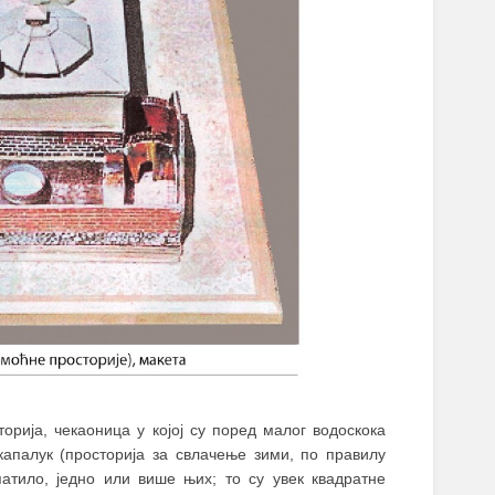
орија, чекаоница у којој су поред малог водоскока
апалук (просторија за свлачење зими, по правилу
патило, једно или више њих; то су увек квадратне