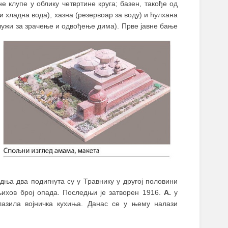
е клупе у облику четвртине круга; базен, такође од
и хладна вода), хазна (резервоар за воду) и ћулхана
 служи за зрачење и одвођење дима).
Прве јавне бање
едња два подигнута су у Травнику у другој половини
. њихов број опада. Последњи је затворен 1916.
А.
у
алазила војничка кухиња. Данас се у њему налази