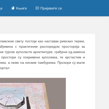
це
Књиге
Пријавите се
исламском свету постоји као наставак римских терми,
рађевинa с практичним распоредом просторија за
чне турске куполасте архитектуре, грађени од камена
 простори су покривени куполама, те крстастим и
има, а леже на ниским тамбурима. Прозори су мали
ортал.