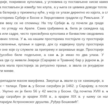
рије, покривене куполама, у угловима су постављене ниске камен
 постављен је између тих клупа, а у њега се цевима доводи топла 
а батерија у приземљу куће, у коју се улази директно из хајата, а
осторима Србије и Босне и Херцеговине градили су Римљани. У
ем веку се не спомињу. На тлу Србије
а.
су почели да граде
, по угледу на Арапе. Сама грађевина
а.
била је сазидана од
а или садре, често пресвођена куполама и бачвастим сводовима
овних плоча. У
а.
на нашим просторима постојале су просторије
есвлачење, купање и одмор, док су издвојену групу просторија
 оне које су служиле за припрему и загревање воде. Просторије
ђусобно биле подељене, а сам
а.
је имао по два улаза. У
а где су живели Јевреји (Сарајево и Травник) бар у једном
а.
је
ала мала просторија за ритуално прање, а звала се јехудијски
ли микве.
припадали махом вакуфима. Закупци
а.
звали су се хамамџије, а
ри
талаци. Први
а.
у Босни саграђен је 1462. у Сарајеву, а посл
–
в. Укупно их је било 56 у 42 места у Босни. Од почетка XVIII в
аду саграђен је крајем XVIII в., а крајем XIX в. у њему се н
таријум Астрономског друштва „Руђер Бошковић".