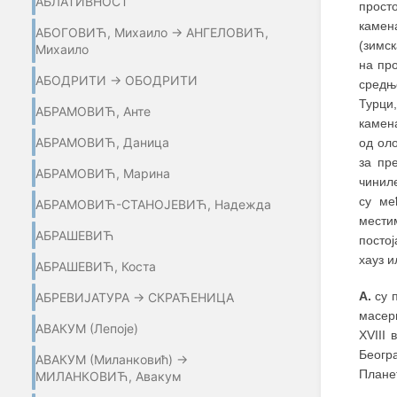
АБЛАТИВНОСТ
просто
камена
АБОГОВИЋ, Михаило → АНГЕЛОВИЋ,
(зимск
Михаило
на пр
АБОДРИТИ → ОБОДРИТИ
средњ
Турци
АБРАМОВИЋ, Анте
камен
АБРАМОВИЋ, Даница
од ол
за пр
АБРАМОВИЋ, Марина
чиниле
су ме
АБРАМОВИЋ-СТАНОЈЕВИЋ, Надежда
местим
АБРАШЕВИЋ
постој
хауз и
АБРАШЕВИЋ, Коста
А.
су 
АБРЕВИЈАТУРА → СКРАЋЕНИЦА
масе
АВАКУМ (Лепоје)
XVIII 
Беогр
АВАКУМ (Миланковић) →
Плане
МИЛАНКОВИЋ, Авакум