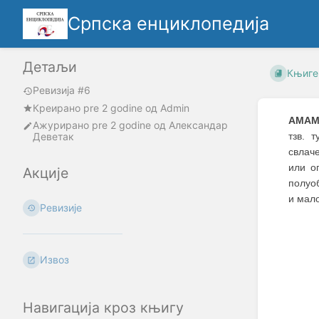
Српска енциклопедија
Детаљи
Књиге
Ревизија #6
Креирано
pre 2 godine
oд
Admin
АМА
Ажурирано
pre 2 godine
од
Александар
Деветак
тзв. 
свлаче
или о
Акције
полуо
и мал
Ревизије
Извоз
Навигација кроз књигу