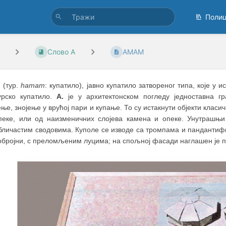
Поли
Слово А
АМАМ
М
(тур.
hamam
: купатило), јавно купатило затвореног типа, које у 
турско купатило.
А.
je у архитектонском погледу једноставнa г
ње, знојење у врућој пари и купање. То су истакнути објекти класи
пеке, или од наизменичних слојева камена и опеке. Унутрашњи
бличастим сводовима. Куполе се изводе са тромпама и пандантиф
обројни, с преломљеним луцима; на спољној фасади наглашен је п