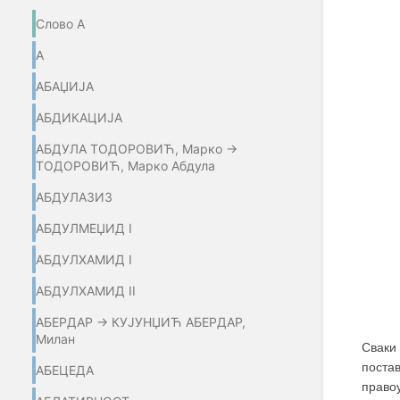
Слово А
А
АБАЏИЈA
АБДИКАЦИЈА
АБДУЛА ТОДОРОВИЋ, Марко →
ТОДОРОВИЋ, Марко Абдула
АБДУЛАЗИЗ
АБДУЛМЕЏИД I
АБДУЛХАМИД I
АБДУЛХАМИД II
АБЕРДАР → КУЈУНЏИЋ АБЕРДАР,
Милан
Сваки
поста
АБЕЦЕДА
право