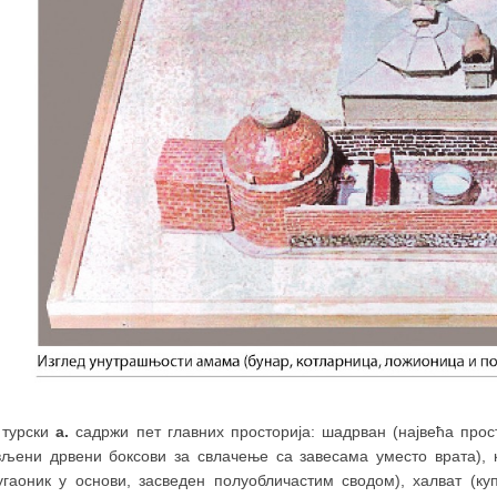
 турски
а.
садржи пет главних просторија: шадрван (највећа прост
вљени дрвени боксови за свлачење са завесама уместо врата), к
угаоник у основи, засведен полуобличастим сводом), халват (ку