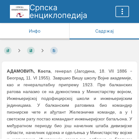
Српска
енциклопедија
Инфо
Садржај
АДАМОВИЋ, Коста
, генерал (Јагодина, 18. VII 1886
–
Београд, 11. VI 1955). Завршио Вишу школу Војне академије,
као и генералштабну припрему 1923. Пре балканских
ратова налазио се на дужностима у Министарству војном,
Инжењеријској подофицирској школи и инжењеријским
јединицама. У балканским ратовима био командир
пионирске чете и ађутант Железничке команде, а у I
светском рату постао командант инжењеријског батаљона. У
међуратном периоду био још начелник штаба дивизијске
области, начелник одсека и одељења у Министарству војске