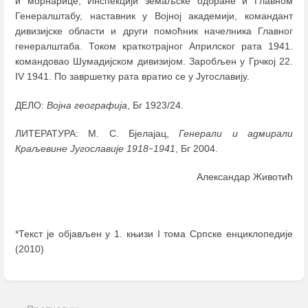
и морнарице, Инспекцији земаљске одбране и Главном
Генералштабу, наставник у Војној академији, командант
дивизијске области и други помоћник начелника Главног
генералштаба. Током краткотрајног Априлског рата 1941.
командовао Шумадијском дивизијом. Заробљен у Грчкој 22.
IV 1941. По завршетку рата вратио се у Југославију.
ДЕЛО:
Војна географија
, Бг 1923/24.
ЛИТЕРАТУРА: M. С. Бјелајац,
Генерали и адмирали
Краљевине Југославије 1918
1941
, Бг 2004.
–
Александар Животић
*Текст је објављен у 1. књизи I тома Српске енциклопедије
(2010)
Enter
section
select