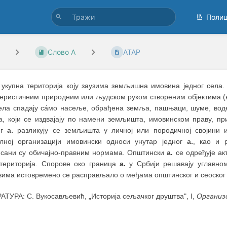
Поли
Слово А
АТАР
, укупна територија коју заузима земљишна имовина једног села
еристичним природним или људском руком створеним објектима (вел
ла спадају сáмо насеље, обрађена земља, пашњаци, шуме, вод
а, који се издвајају по намени земљишта, имовинском праву, п
ог
а.
разликују се земљишта у личној или породичној својини и
алној организацији имовински односи унутар једног
а.
, као и 
исани су обичајно-правним нормама. Општински
а.
се одређује ак
територија. Спорове око граница
а.
у Србији решавају углавном
вима истовремено се расправљало о међама општинског и сеоског
АТУРА: С. Вукосављевић, „Историја сељачког друштва", I,
Организ