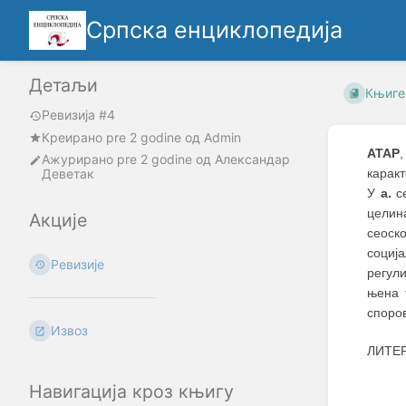
Српска енциклопедија
Детаљи
Књиге
Ревизија #4
Креирано
pre 2 godine
oд
Admin
АТАР
Ажурирано
pre 2 godine
од
Александар
Деветак
каракт
У
а.
се
целин
Акције
сеоск
социј
Ревизије
регул
њена 
споро
Извоз
ЛИТЕР
Навигација кроз књигу