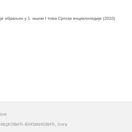
 је објављен у 1. књизи I тома Српске енциклопедије (2010)
дни
НАЦКОВИЋ-ВУКМАНОВИЋ, Олга