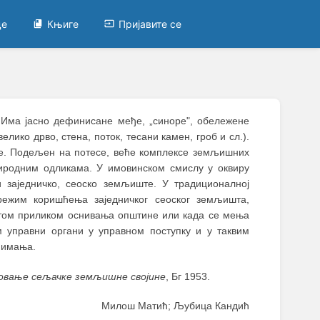
це
Књиге
Пријавите се
. Има јасно дефинисане међе, „синоре", обележене
ико дрво, стена, поток, тесани камен, гроб и сл.).
е. Подељен на потесе, веће комплексе земљишних
риродним одликама. У имовинском смислу у оквиру
 заједничко, сеоско земљиште. У традиционалној
режим коришћења заједничког сеоског земљишта,
том приликом оснивања општине или када се мења
 управни органи у управном поступку и у таквим
 имања.
овање сељачке земљишне својине
, Бг 1953.
Милош Матић; Љубица Кандић