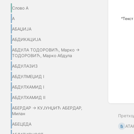
Слово А
А
*Текст
АБАЏИЈA
Enter
section
АБДИКАЦИЈА
select
mode
АБДУЛА ТОДОРОВИЋ, Марко →
ТОДОРОВИЋ, Марко Абдула
АБДУЛАЗИЗ
АБДУЛМЕЏИД I
АБДУЛХАМИД I
АБДУЛХАМИД II
АБЕРДАР → КУЈУНЏИЋ АБЕРДАР,
Милан
Претхо
АБЕЦЕДА
АТА