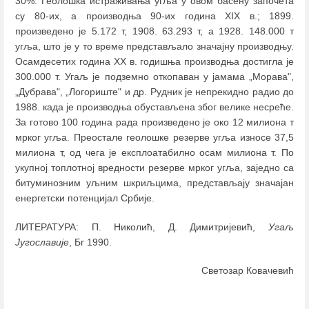
30%. Геолошка истраживања угља у овом басену започета
су 80-их, а производња 90-их година XIX в.; 1899.
произведено је 5.172 т, 1908. 63.293 т, а 1928. 148.000 т
угља, што је у то време представљало значајну производњу.
Осамдесетих година XX в. годишња производња достигла је
300.000 т. Угаљ је подземно откопаван у јамама „Морава",
„Дубрава", „Логориште" и др. Рудник је непрекидно радио до
1988. када је производња обустављена због велике несреће.
За готово 100 година рада произведено је око 12 милиона т
мрког угља. Преостале геолошке резерве угља износе 37,5
милиона т, од чега је експлоатабилно осам милиона т. По
укупној топлотној вредности резерве мрког угља, заједно са
битуминозним уљним шкриљцима, представљају значајан
енергетски потенцијал Србије.
ЛИТЕРАТУРА: П. Николић, Д. Димитријевић,
Угаљ
Југославије
, Бг 1990.
Светозар Ковачевић