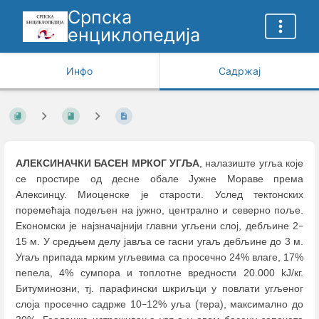
Српска
енциклопедија
Инфо
Садржај
АЛЕКСИНАЧКИ БАСЕН МРКОГ УГЉА
, налазиште угља које
се простире од десне обале Јужне Мораве према
Алексинцу. Миоценске је старости. Услед тектонских
поремећаја подељен на јужно, централно и северно поље.
Економски је најзначајнији главни угљени слој, дебљине 2
–
15 м. У средњем делу јавља се гасни угаљ дебљине до 3 м.
Угаљ припада мрким угљевима са просечно 24% влаге, 17%
пепела, 4% сумпора и топлотне вредности 20.000 kJ/кг.
Битуминозни, тј. парафински шкриљци у повлати угљеног
слоја просечно садрже 10
12% уља (тера), максимално до
–