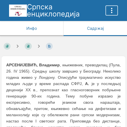
Српска
енциклопедија
Инфо
Садржај
АРСЕНИЈЕВИЋ, Владимир
, књижевник, преводилац (Пула,
26. IV 1965). Средњу школу завршио у Београду. Неколико
година живео у Лондону. Описујући трауматично искуство
младих људи у време распада СФРЈ,
А.
је у последњој
деценији XX в., препознат као гласноговорник побуњене
генерације 90-их година. Тему побуне изразио је
експресивно, говорећи језиком свога нараштаја,
обнављајући, притом, књижевно сећање на дефетизам и
меланхолију које су обележиле рани српски модернизам,
настао после I светског рата. Приповеда без дистанце,