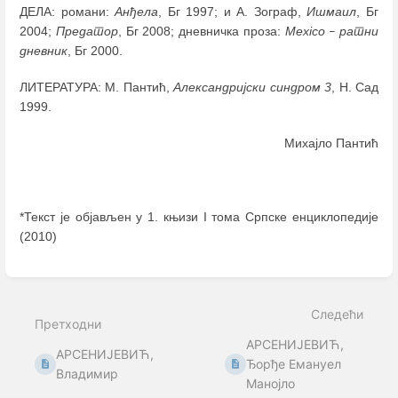
ДЕЛА: романи:
Анђела
, Бг 1997; и А. Зограф,
Ишмаил
, Бг
2004;
Предатор
, Бг 2008; дневничка проза:
Mexico
ратни
–
дневник
, Бг 2000.
ЛИТЕРАТУРА: М. Пантић,
Александријски синдром 3
, Н. Сад
1999.
Михајло Пантић
*Текст је објављен у 1. књизи I тома Српске енциклопедије
(2010)
Enter
section
select
Следећи
mode
Претходни
АРСЕНИЈЕВИЋ,
АРСЕНИЈЕВИЋ,
Ђорђе Емануел
Владимир
Манојло