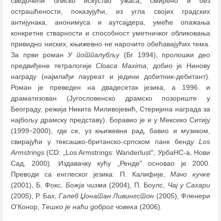
сведочећи блиско искуство ужаса, смирено и без
острашћености, показујући, из угла својих градских
антијунака, анонимуса и аутсајдера, умеће опажања
конкретне стварности и способност уметничког обликовања
привидно ниских, књижевно не нарочито обећавајућих тема.
За први роман
У потпалубљу
(Бг 1994), пролошки део
предвиђене тетралогије
Cloaca Maxima
, добио је Нинову
награду (најмлађи лауреат и једини добитник-дебитант).
Роман је преведен на двадесетак језика, а 1996. и
драматизован (Југословенско драмско позориште у
Београду, режија Никита Миливојевић, Стеријина награда за
најбољу драмску представу). Боравио је и у Мексико Ситију
(1999
2000), где се, уз књижевни рад, бавио и музиком,
–
свирајући у тексашко-британско-српском панк бенду
Los
Armstrings
(CD: „Los Armstrings: Wanderlust", УрбаНС-а, Нови
Сад, 2000). Издавачку кућу „Ренде" основао je 2000.
Преводи са енглеског језика: П. Калифије,
Мачо кучке
(2001), Б. Фокс,
Божја чизма
(2004), П. Боулс,
Чај у Сахари
(2005), Р. Бах,
Галеб Џонатан Ливингстон
(2005), Фленери
О'Конор,
Тешко је наћи доброг човека
(2006).