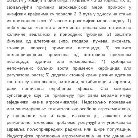
области у хемији и биологији. Почетком 40-их година XX в.,
захвaљујући примени агрохемијских мера, приноси у
низијским крајевима су порасли 2−3 пута у односу на стање
из претходног века. У главне агрохемијске мере спадају: 1)
побољшање квалитета земљишта додавањем оптималне
количине вештачких и природних ђубрива; 2) заштита
биљака од штеточина (нпр. глодара, пужева, инсеката,
гљивица, вируса) применом пестицида; 3) заштита
пољопривредних производа од штеточина применом
пестицида, адитива или конзерванса; 4) сузбијање
непожељних биљних врста применом хербицида или
регулатора раста; 5) додатак сточној храни разних адитива
као што су конзерванси, витамини, антибиотици и хормони,
ради постизања одређених ефеката. Све хемијске
супстанције које се примењују при овим мерама имају
заједнички назив агрохемикалије. Недовољно познавање
или занемаривање токсиколошких особина агрохемикалија,
у прошлости као и сада, изазвало је, локално или
регионално, еколошке проблеме укључујући и угрожавање
здравља пољопривредних радника или шире популације.
Индустријска производња агрохемикалија на тлу данашње