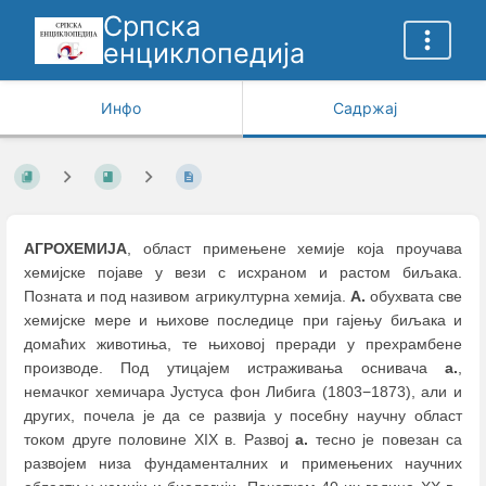
Српска
енциклопедија
Инфо
Садржај
АГРОХЕМИЈА
, област примењене хемије која проучава
хемијске појаве у вези с исхраном и растом биљака.
Позната и под називом агрикултурна хемија.
А.
обухвата све
хемијске мере и њихове последице при гајењу биљака и
домаћих животиња, те њиховој преради у прехрамбене
производе. Под утицајем истраживања оснивача
а.
,
немачког хемичара Јустуса фон Либига (1803−1873), али и
других, почела је да се развија у посебну научну област
током друге половине XIX в. Развој
а.
тесно је повезан са
развојем низа фундаменталних и примењених научних