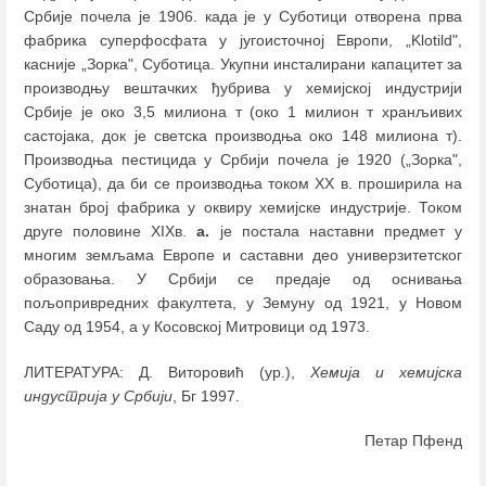
Србије почела је 1906. када је у Суботици отворена прва
фабрика суперфосфата у југоисточној Европи, „Klotild",
касније „Зорка", Суботица. Укупни инсталирани капацитет за
производњу вештачких ђубрива у хемијској индустрији
Србије је око 3,5 милиона т (око 1 милион т хранљивих
састојака, док је светска производња око 148 милиона т).
Производња пестицида у Србији почела је 1920 („Зорка",
Суботица), да би се производња током XX в. проширила на
знатан број фабрика у оквиру хемијске индустрије. Током
друге половине XIXв.
а.
је постала наставни предмет у
многим земљама Европе и саставни део универзитетског
образовања. У Србији се предаје од оснивања
пољопривредних факултета, у Земуну од 1921, у Новом
Саду од 1954, а у Косовској Митровици од 1973.
ЛИТЕРАТУРА: Д. Виторовић (ур.),
Хемија и хемијска
индустрија у Србији
, Бг 1997.
Петар Пфенд