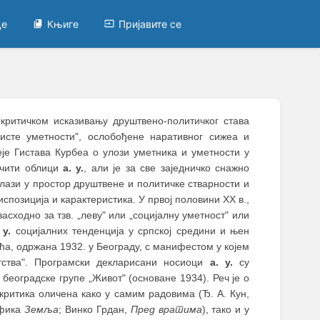
це
Књиге
Пријавите се
у критичком исказивању друштвено-политичког става
чисте уметности", ослобођене наративног сижеа и
еје Гистава Курбеа о улози уметника и уметности у
личити облици
а. у.
, али је за све заједничко снажно
лази у простор друштвене и политичке стварности и
позиција и карактеристика. У првој половини XX в.,
асходно за тзв. „леву" или „социјалну уметност" или
 у.
социјалних тенденција у српској средини и њен
ћа, одржана 1932. у Београду, с манифестом у којем
тства". Програмски декларисани носиоци
а. у.
су
београдске групе „Живот" (основане 1934). Реч је о
критика оличена како у самим радовима (Ђ. A. Кун,
афика
Земља
; Винко Грдан,
Пред вратима
), тако и у