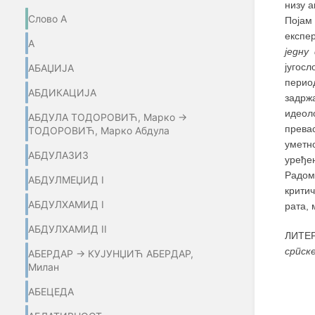
низу а
Слово А
Поја
експе
А
једну
југосл
АБАЏИЈA
перио
АБДИКАЦИЈА
задрж
идеоло
АБДУЛА ТОДОРОВИЋ, Марко →
прева
ТОДОРОВИЋ, Марко Абдула
уметно
АБДУЛАЗИЗ
уређе
Радо
АБДУЛМЕЏИД I
крити
АБДУЛХАМИД I
рата, 
АБДУЛХАМИД II
ЛИТЕР
српск
АБЕРДАР → КУЈУНЏИЋ АБЕРДАР,
Милан
АБЕЦЕДА