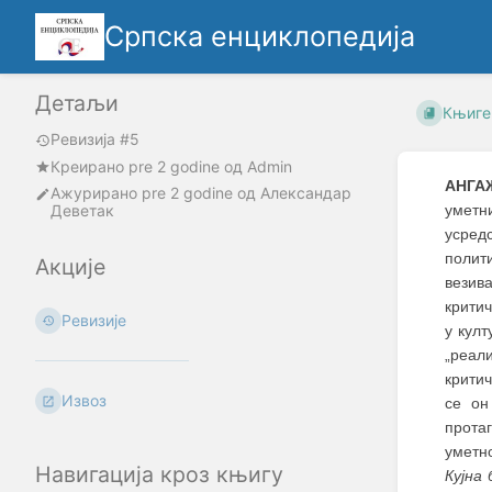
Српска енциклопедија
Детаљи
Књиге
Ревизија #5
Креирано
pre 2 godine
oд
Admin
АНГА
Ажурирано
pre 2 godine
од
Александар
Деветак
уметн
усред
полит
Акције
везива
критич
Ревизије
у кул
„реали
крити
Извоз
се он
протаг
уметн
Навигација кроз књигу
Кујна 