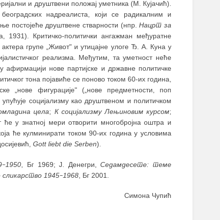
еријални и друштвени положај уметника (М. Кујачић).
београдских надреалиста, који се радикалним и
ње постојеће друштвене стварности (нпр.
Нацрт за
 1931). Критичко-политички ангажман међуратне
актера групе „Живот" и утицајне улоге Ђ. А. Куна у
цијалистичког реализма. Међутим, та уметност неће
 у афирмацији нове партијске и државне политичке
ритичког тона појавиће се поново током 60-их година,
ке „нове фигурације" („нове предметности, поп
ку упућује социјализму као друштвеном и политичком
омладина цела
;
К социјализму Лењиновим курсом
;
т ће у знатној мери отворити многобројна оштра и
која ће кулминирати током 90-их година у условима
одосијевић,
Gott liebt die Serben
).
9
1950
, Бг 1969; Ј. Денегри,
Седамдесете: теме
–
 сликарство 1945
1968
, Бг 2001.
–
Симона Чупић