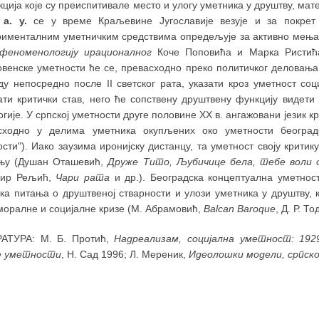
кција које су преиспитивале место и улогу уметника у друштву, мат
м
а. у.
се у време Краљевине Југославије везује и за покрет 
рименталним уметничким средствима опредељује за активно мења
 феноменологију ирационалног
Коче Поповића и Марка Ристића,
овенске уметности ће се, превасходно преко политичког деловања 
ду непосредно после II светског рата, указати кроз уметност со
ати критички став, него ће сопствену друштвену функцију видети
гије. У српској уметности друге половине XX в. ангажовани језик к
сходно у делима уметника окупљених око уметности београдс
сти"). Иако заузима иронијску дистанцу, та уметност своју крити
њу (Душан Оташевић,
Друже Тито, Љубичице бела, тебе воли 
мир Рељић,
Чари рата
и др.). Београдска концептуална уметнос
чка питања о друштвеној стварности и улози уметника у друштву, 
моралне и социјалне кризе (М. Абрамовић,
Balcan Baroque
, Д. Р. Т
АТУРА: М. Б. Протић,
Надреализам, социјална уметност: 192
е уметности
, Н. Сад 1996; Л. Мереник,
Идеолошки модели, српско