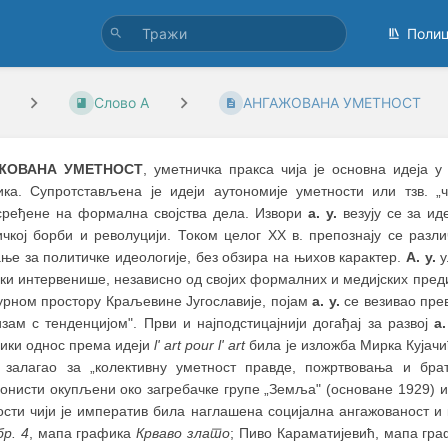
Поли
Слово А
АНГАЖОВАНА УМЕТНОСТ
ЖОВАНА УМЕТНОСТ
, уметничка пракса чија је основна идеја 
ика. Супротстављена је идеји аутономије уметности или тзв. „
сређене на формална својства дела. Извори
а. у.
везују се за ид
ичкој борби и револуцији. Током целог XX в. препознају се раз
ње за политичке идеологије, без обзира на њихов карактер.
А. у.
у
ки интервенише, независно од својих формалних и медијских предис
турном простору Краљевине Југославије, појам
а. у.
се везивао прев
зам с тенденцијом". Први и најподстицајнији догађај за развој
а.
чики однос према идеји
l' art pour l' art
била је изложба Мирка Кујачи
 залагао за „колективну уметност правде, пожртвовања и бра
онисти окупљени око загребачке групе „Земља" (основане 1929) и 
ости чији је императив била наглашена социјална ангажованост и 
бр. 4
, мапа графика
Крваво злато
; Пиво Караматијевић, мапа гр