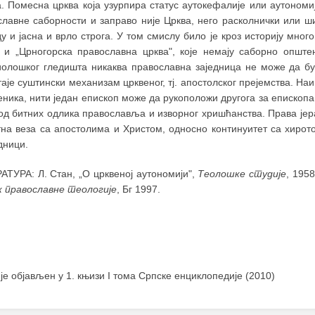
. Помесна црква која узурпира статус аутокефалије или аутономи
славне саборности и заправо није Црква, него расколнички или ши
у и јасна и врло строга. У том смислу било је кроз историју мног
" и „Црногорска православна црква", које немају саборно општ
иолошког гледишта никаква православна заједница не може да бу
аје суштински механизам црквеног, тј. апостолског прејемства. На
ника, нити један епископ може да рукоположи другога за епископа.
од битних одлика православља и изворног хришћанства. Права јера
тна веза са апостолима и Христом, односно континуитет са хирот
дници.
АТУРА: Л. Стан, „О црквеној аутономији",
Теолошке студије
, 1958
к православне теологије
, Бг 1997.
 је објављен у 1. књизи I тома Српске енциклопедије (2010)