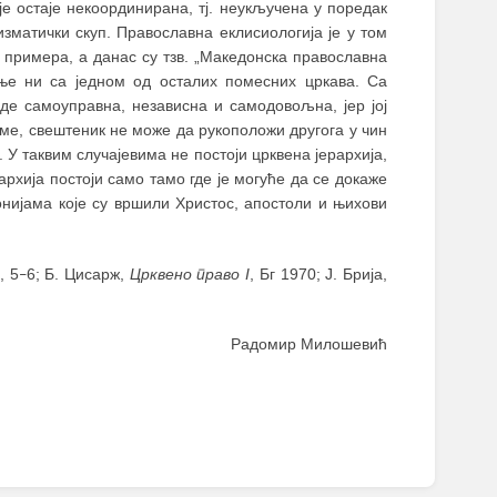
је остаје некоординирана, тј. неукључена у поредак
зматички скуп. Православна еклисиологија је у том
о примера, а данас су тзв. „Македонска православна
ење ни са једном од осталих помесних цркава. Са
де самоуправна, независна и самодовољна, јер јој
име, свештеник не може да рукоположи другога у чин
 У таквим случајевима не постоји црквена јерархија,
рхија постоји само тамо где је могуће да се докаже
онијама које су вршили Христос, апостоли и њихови
, 5
6; Б. Цисарж,
Црквено право I
, Бг 1970; Ј. Брија,
–
Радомир Милошевић