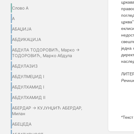
цркава
Слово А
право
поглед
А
црква
еклис
АБАЏИЈA
недост
АБДИКАЦИЈА
свеште
једна 
АБДУЛА ТОДОРОВИЋ, Марко →
дирек
ТОДОРОВИЋ, Марко Абдула
насле
АБДУЛАЗИЗ
ЛИТЕР
АБДУЛМЕЏИД I
Речни
АБДУЛХАМИД I
АБДУЛХАМИД II
АБЕРДАР → КУЈУНЏИЋ АБЕРДАР,
Милан
*Текст
АБЕЦЕДА
Enter