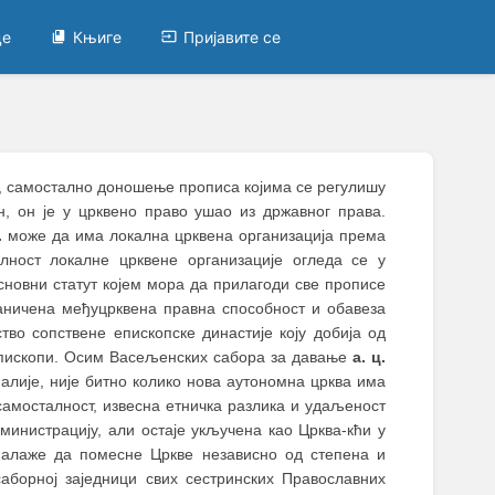
це
Књиге
Пријавите се
ве, самостално доношење прописа којима се регулишу
н, он је у црквено право ушао из државног права.
.
може да има локална црквена организација према
алност локалне црквене организације огледа се у
основни статут којем мора да прилагоди све прописе
граничена међуцрквена правна способност и обавеза
тво сопствене епископске династије коју добија од
епископи. Осим Васељенских сабора за давање
а. ц.
фалије, није битно колико нова аутономна црква има
самосталност, извесна етничка разлика и удаљеност
министрацију, али остаје укључена као Црква-кћи у
 налаже да помесне Цркве независно од степена и
 саборној заједници свих сестринских Православних