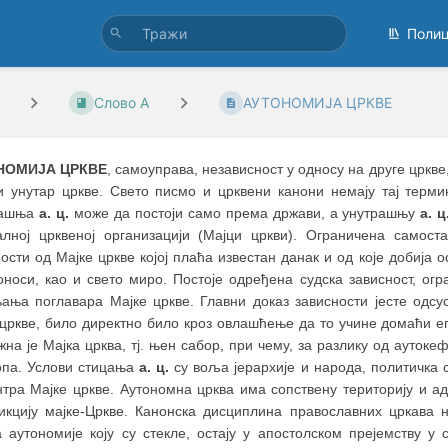
Поли
Слово А
АУТОНОМИЈА ЦРКВЕ
НОМИЈА ЦРКВЕ
, самоуправа, независност у односу на друге црк
и унутар цркве. Свето писмо и црквени канони немају тај терми
ашња
а. ц.
може да постоји само према држави, а унутрашњу
а. ц
алној црквеној организацији (Мајци цркви). Ограничена самост
ости од Мајке цркве којој плаћа известан данак и од које добија 
доноси, као и свето миро. Постоје одређена судска зависност, о
ања поглавара Мајке цркве. Главни доказ зависности јесте одсус
 цркве, било директно било кроз овлашћење да то учине домаћи 
на је Мајка црква, тј. њен сабор, при чему, за разлику од аутоке
опа. Услови стицања
а. ц.
су воља јерархије и народа, политичка 
нтра Мајке цркве. Аутономна црква има сопствену територију и ад
дикцију мајке-Цркве. Канонска дисциплина православних цркава
а аутономије коју су стекле, остају у апостолском прејемству у