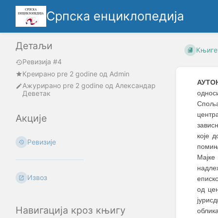
Српска енциклопедија
Детаљи
Књиге
Ревизија #4
Креирано
pre 2 godine
oд
Admin
АУТО
Ажурирано
pre 2 godine
од
Александар
Деветак
однос
Спољ
центр
Акције
зависн
које 
Ревизије
помињ
Мајке
надлеж
Извоз
еписк
од це
јурис
Навигација кроз књигу
облик