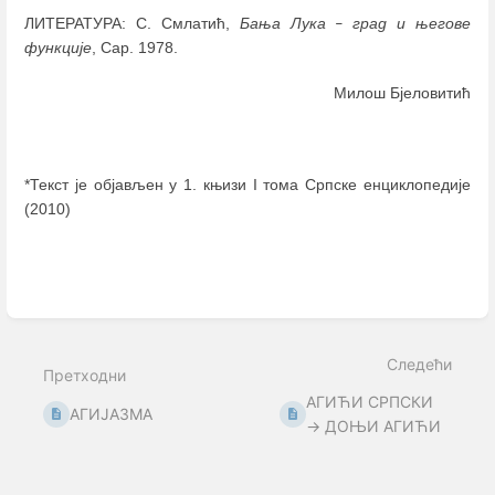
ЛИТЕРАТУРА: С. Смлатић,
Бања Лука
град и његове
–
функције
, Сар. 1978.
Милош Бјеловитић
*Текст је објављен у 1. књизи I тома Српске енциклопедије
(2010)
Enter
section
select
mode
Следећи
Претходни
АГИЋИ СРПСКИ
АГИЈАЗМА
→ ДОЊИ АГИЋИ