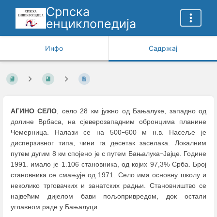
Српска
енциклопедија
Инфо
Садржај
АГИНО СЕЛО
, село 28 км јужно од Бањалуке, западно од
долине Врбаса, на сјеверозападним обронцима планине
Чемерница. Налази се на 500
600 м н.в. Насеље је
–
дисперзивног типа, чини га десетак заселака. Локалним
путем дугим 8 км спојено је с путем Бањалука
Јајце. Године
–
1991. имало је 1.106 становника, од којих 97,3% Срба. Број
становника се смањује од 1971. Село има основну школу и
неколико трговачких и занатских радњи. Становништво се
највећим дијелом бави пољопривредом, док остали
углавном раде у Бањалуци.