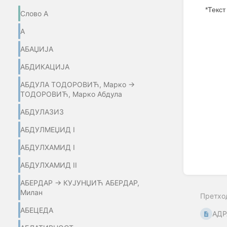
*Текст
Слово А
Enter
А
section
select
АБАЏИЈA
mode
АБДИКАЦИЈА
АБДУЛА ТОДОРОВИЋ, Марко →
ТОДОРОВИЋ, Марко Абдула
АБДУЛАЗИЗ
АБДУЛМЕЏИД I
АБДУЛХАМИД I
АБДУЛХАМИД II
АБЕРДАР → КУЈУНЏИЋ АБЕРДАР,
Милан
Претхо
АБЕЦЕДА
АД