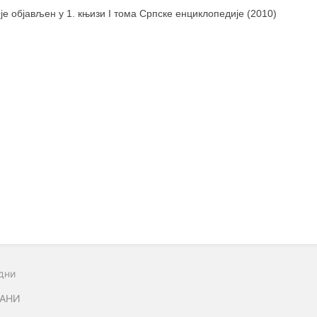
 је објављен у 1. књизи I тома Српске енциклопедије (2010)
дни
РАНИ