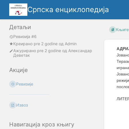
Српска енциклопедија
Детаљи
Књиге
Ревизија #6
Креирано
pre 2 godine
oд
Admin
АДРИ
Ажурирано
pre 2 godine
од
Александар
Деветак
Јовано
Тераз
игран
Акције
Јован
режиј
Ревизије
послов
ЛИТЕР
Извоз
Навигација кроз књигу