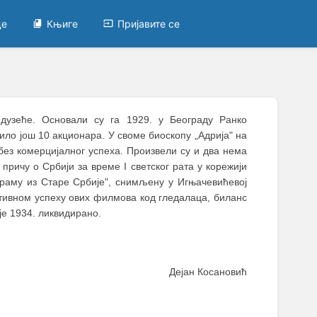
це
Књиге
Пријавите се
дузеће. Oсновали су га 1929. у Београду Ранко
ило још 10 акционара. У своме биоскопу „Адрија" на
без комерцијалног успеха. Произвели су и два нема
причу о Србији за време I светског рата у корежији
драму из Старе Србије", снимљену у Игњачевићевој
ивном успеху ових филмова код гледалаца, биланс
је 1934. ликвидирано.
Дејан Косановић