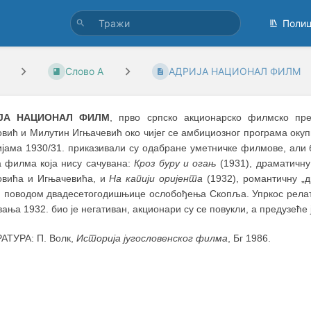
Поли
Слово А
АДРИЈА НАЦИОНАЛ ФИЛМ
ЈА НАЦИОНАЛ ФИЛМ
, прво српско акционарско филмско пре
вић и Милутин Игњачевић око чијег се амбициозног програма окуп
ијама 1930/31. приказивали су одабране уметничке филмове, али 
а филма која нису сачувана:
Кроз буру и огањ
(1931), драматичну 
овића и Игњачевића, и
На капији оријента
(1932), романтичну „
и поводом двадесетогодишњице ослобођења Скопља. Упркос релат
ања 1932. био је негативан, акционари су се повукли, а предузеће 
АТУРА: П. Волк,
Историја југословенског филма
, Бг 1986.