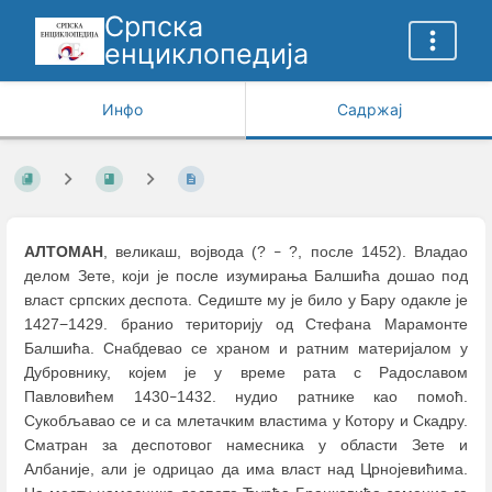
Српска
енциклопедија
Инфо
Садржај
АЛТОМАН
, великаш, војвода (?
?, после 1452). Владао
–
делом Зете, који је после изумирања Балшића дошао под
власт српских деспота. Седиште му је било у Бару одакле је
1427−1429. бранио територију од Стефана Марамонте
Балшића. Снабдевао се храном и ратним материјалом у
Дубровнику, којем је у време рата с Радославом
Павловићем 1430
1432. нудио ратнике као помоћ.
–
Сукобљавао се и са млетачким властима у Котору и Скадру.
Сматран за деспотовог намесника у области Зете и
Албаније, али је одрицао да има власт над Црнојевићима.