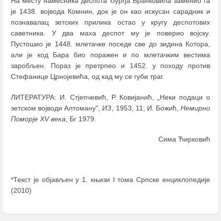
На месту намесника деспота Ђурђа Бранковића заменио га
је 1438. војвода Комнин, док је он као искусан сарадник и
познавалац зетских прилика остао у кругу деспотових
саветника. У два маха деспот му је поверио војску.
Пустошио је 1448. млетачке поседе све до зидина Котора,
али је код Бара био поражен и по млетачким вестима
заробљен. Пораз је претрпео и 1452. у походу против
Стефанице Црнојевића, од кад му се губи траг.
ЛИТЕРАТУРА: И. Стјепчевић, Р. Ковијанић, „Неки подаци о
зетском војводи Алтоману",
ИЗ
, 1953, 11; И. Божић,
Немирно
Поморје ХV века
, Бг 1979.
Сима Ћирковић
*Текст је објављен у 1. књизи I тома Српске енциклопедије
(2010)
Enter
section